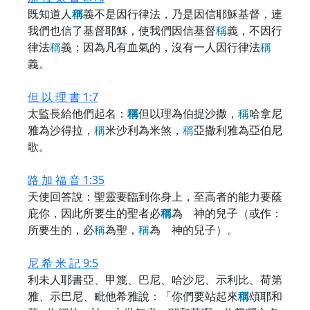
既知道人
稱
義不是因行律法，乃是因信耶穌基督，連
我們也信了基督耶穌，使我們因信基督
稱
義，不因行
律法
稱
義；因為凡有血氣的，沒有一人因行律法
稱
義。
但 以 理 書 1:7
太監長給他們起名：
稱
但以理為伯提沙撒，
稱
哈拿尼
雅為沙得拉，
稱
米沙利為米煞，
稱
亞撒利雅為亞伯尼
歌。
路 加 福 音 1:35
天使回答說：聖靈要臨到你身上，至高者的能力要蔭
庇你，因此所要生的聖者必
稱
為 神的兒子（或作：
所要生的，必
稱
為聖，
稱
為 神的兒子）。
尼 希 米 記 9:5
利未人耶書亞、甲篾、巴尼、哈沙尼、示利比、荷第
雅、示巴尼、毗他希雅說：「你們要站起來
稱
頌耶和