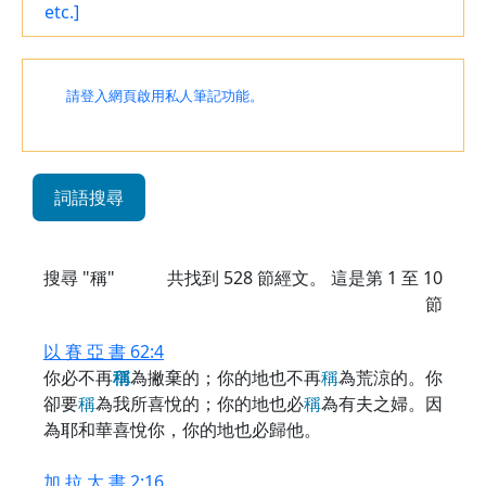
etc.]
請登入網頁啟用私人筆記功能。
詞語搜尋
搜尋 "稱"
共找到
528
節經文。 這是第 1 至 10
節
以 賽 亞 書 62:4
你必不再
稱
為撇棄的；你的地也不再
稱
為荒涼的。你
卻要
稱
為我所喜悅的；你的地也必
稱
為有夫之婦。因
為耶和華喜悅你，你的地也必歸他。
加 拉 太 書 2:16