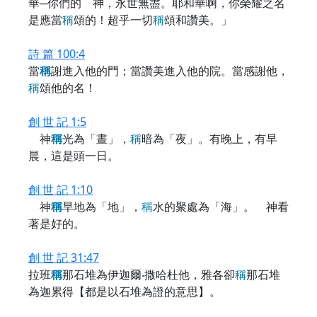
華─你們的 神，永世無盡。耶和華啊，你榮耀之名
是應當
稱
頌的！超乎一切
稱
頌和讚美。」
詩 篇 100:4
當
稱
謝進入他的門；當讚美進入他的院。當感謝他，
稱
頌他的名！
創 世 記 1:5
神
稱
光為「晝」，
稱
暗為「夜」。有晚上，有早
晨，這是頭一日。
創 世 記 1:10
神
稱
旱地為「地」，
稱
水的聚處為「海」。 神看
著是好的。
創 世 記 31:47
拉班
稱
那石堆為伊迦爾‧撒哈杜他，雅各卻
稱
那石堆
為迦累得【都是以石堆為證的意思】。