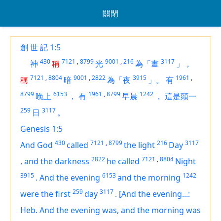
關閉
創 世 記 1:5
430
7121
,
8799
9001
,
216
3117
神
稱
光
為「晝
」，
7121
,
8804
9001
,
2822
3915
1961
,
稱
暗
為「夜
」。
有
8799
6153
1961
,
8799
1242
晚上
，
有
早晨
，
這是頭一
259
3117
日
。
Genesis 1:5
430
7121
,
8799
216
3117
And God
called
the light
Day
2822
7121
,
8804
,
and the darkness
he called
Night
3915
6153
1242
.
And the evening
and the morning
259
3117
were the first
day
.
[And the evening...:
Heb. And the evening was, and the morning was