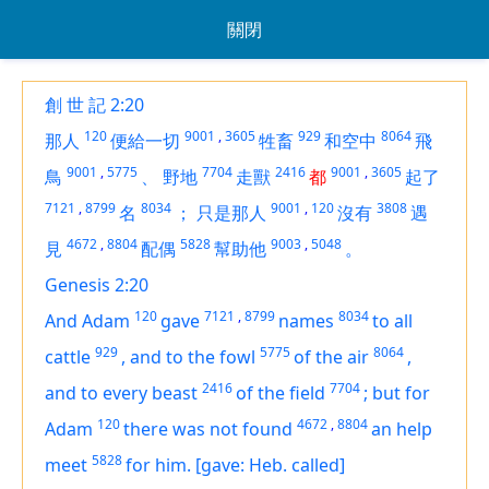
關閉
創 世 記 2:20
120
9001
,
3605
929
8064
那人
便給一切
牲畜
和空中
飛
9001
,
5775
7704
2416
9001
,
3605
鳥
、
野地
走獸
都
起了
7121
,
8799
8034
9001
,
120
3808
名
；
只是那人
沒有
遇
4672
,
8804
5828
9003
,
5048
見
配偶
幫助他
。
Genesis 2:20
120
7121
,
8799
8034
And Adam
gave
names
to all
929
5775
8064
cattle
,
and to the fowl
of the air
,
2416
7704
and to every beast
of the field
;
but for
120
4672
,
8804
Adam
there was not found
an help
5828
meet
for him.
[gave: Heb. called]