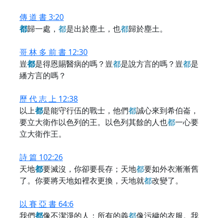
傳 道 書 3:20
都
歸一處，
都
是出於塵土，也
都
歸於塵土。
哥 林 多 前 書 12:30
豈
都
是得恩賜醫病的嗎？豈
都
是說方言的嗎？豈
都
是
繙方言的嗎？
歷 代 志 上 12:38
以上
都
是能守行伍的戰士，他們
都
誠心來到希伯崙，
要立大衛作以色列的王。以色列其餘的人也
都
一心要
立大衛作王。
詩 篇 102:26
天地
都
要滅沒，你卻要長存；天地
都
要如外衣漸漸舊
了。你要將天地如裡衣更換，天地就
都
改變了。
以 賽 亞 書 64:6
我們
都
像不潔淨的人；所有的義
都
像污穢的衣服。我