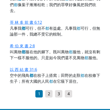
們
都
像葉子漸漸枯乾；我們的罪孽好像風把我們吹
去。
哥 林 多 前 書 6:12
凡事我
都
可行，但不
都
有益處。凡事我
都
可行，但無
論那一件，我總不受它的轄制。
希 伯 來 書 2:8
叫萬物
都
服在他的腳下。既叫萬物
都
服他，就沒有剩
下一樣不服他的。只是如今我們還不見萬物
都
服他。
以 西 結 書 31:6
空中的飛鳥
都
在枝子上搭窩；田野的走獸
都
在枝條下
生子；所有大國的人民
都
在它蔭下居住。
1
2
3
4