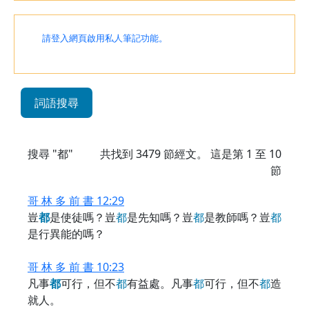
請登入網頁啟用私人筆記功能。
詞語搜尋
搜尋 "都"
共找到
3479
節經文。 這是第 1 至 10
節
哥 林 多 前 書 12:29
豈
都
是使徒嗎？豈
都
是先知嗎？豈
都
是教師嗎？豈
都
是行異能的嗎？
哥 林 多 前 書 10:23
凡事
都
可行，但不
都
有益處。凡事
都
可行，但不
都
造
就人。