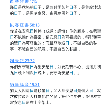
西 番 雅 書 1:15
那
日
是忿怒的
日
子，是急難困苦的
日
子，是荒廢淒涼
的
日
子，是黑暗幽冥、密雲烏黑的
日
子，
以 賽 亞 書 58:13
你若在安息
日
掉轉（或譯：謹慎）你的腳步，在我聖
日
不以操作為喜樂，稱安息
日
為可喜樂的，稱耶和華
的聖
日
為可尊重的；而且尊敬這
日
，不辦自己的私
事，不隨自己的私意，不說自己的私話，
利 未 記 23:32
你們要守這
日
為聖安息
日
，並要刻苦己心。從這月初
九
日
晚上到次
日
晚上，要守為安息
日
。」
約 翰 福 音 19:31
猶太人因這
日
是預備
日
，又因那安息
日
是個大
日
，就
求彼拉多叫人打斷他們的腿，把他們拿去，免得屍首
當安息
日
留在十字架上。