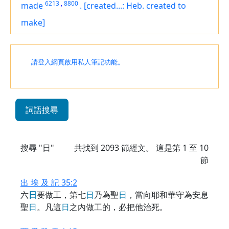
6213
,
8800
made
.
[created...: Heb. created to
make]
請登入網頁啟用私人筆記功能。
詞語搜尋
搜尋 "日"
共找到
2093
節經文。 這是第 1 至 10
節
出 埃 及 記 35:2
六
日
要做工，第七
日
乃為聖
日
，當向耶和華守為安息
聖
日
。凡這
日
之內做工的，必把他治死。