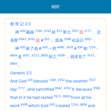
關閉
創 世 記 2:3
430
1288
,
8762
853
7637
3117
神
賜福
給
第七
日
，
定
6942
,
8762
853
3588
9002
為聖
日
#
；
因為
在這日
，
430
430
4480
,
3605
834
1254
,
神
歇了他
#
一切
#
創
8804
9001
,
6213
,
8800
4399
7673
,
造
的工
，
就安息了
8804
。
Genesis 2:3
430
1288
,
8762
7637
And God
blessed
the seventh
3117
6942
,
8762
3588
day
,
and sanctified
it: because
7673
,
8804
that in it he had rested
from all his
4399
430
1254
,
8804
work
which God
created
and