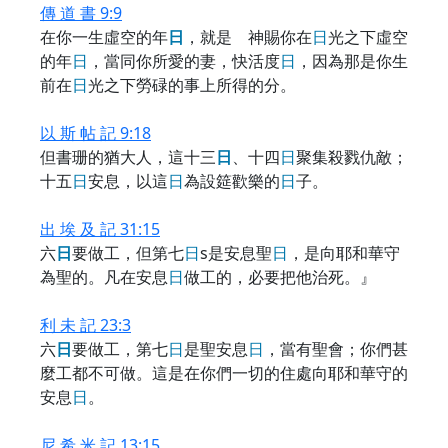
傳 道 書 9:9
在你一生虛空的年
日
，就是 神賜你在
日
光之下虛空
的年
日
，當同你所愛的妻，快活度
日
，因為那是你生
前在
日
光之下勞碌的事上所得的分。
以 斯 帖 記 9:18
但書珊的猶大人，這十三
日
、十四
日
聚集殺戮仇敵；
十五
日
安息，以這
日
為設筵歡樂的
日
子。
出 埃 及 記 31:15
六
日
要做工，但第七
日
s是安息聖
日
，是向耶和華守
為聖的。凡在安息
日
做工的，必要把他治死。』
利 未 記 23:3
六
日
要做工，第七
日
是聖安息
日
，當有聖會；你們甚
麼工都不可做。這是在你們一切的住處向耶和華守的
安息
日
。
尼 希 米 記 13:15