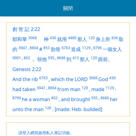
關閉
創 世 記 2:22
3068
430
4480
120
834
耶和華
神
就用
那人
身上所
取
3947
,
8804
853
6763
1129
,
8799
的
#
肋骨
造成
一個女人
9001
,
802
935
,
8686
413
120
，
領他
到
那人
跟前。
Genesis 2:22
6763
3068
430
And the rib
,
which the LORD
God
3947
,
8804
120
1129
,
had taken
from man
,
made
8799
802
935
,
8686
he a woman
,
and brought
her
120
unto the man
.
[made: Heb. builded]
請登入網頁啟用私人筆記功能。