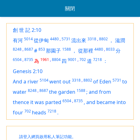
關閉
創 世 記 2:10
5014
4480
,
5731
3318
,
8802
有河
從伊甸
流出來
，
滋潤
8248
,
8687
853
1588
4480
,
8033
#
那園子
，
從那裡
分
6504
,
8735
1961
,
8804
9001
,
702
7218
為
四
道
：
Genesis 2:10
5104
3318
,
8802
5731
And a river
went out
of Eden
to
8248
,
8687
1588
water
the garden
;
and from
6504
,
8735
thence it was parted
,
and became into
702
7218
four
heads
.
請登入網頁啟用私人筆記功能。