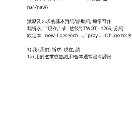
na' {naw}
激勵及乞求的基本質詞/語助詞, 通常可作
我祈求," "現在," 或 "然後"; TWOT - 1269; 分詞
欽定本 - now, I beseech ..., I pray ..., Oh, go to; 9
1) 我 (我們) 祈求, 現在, 請
1a) 用於乞求或告誡,和合本通常沒有譯出