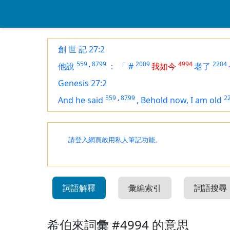
創 世 記 27:2
559
,
8799
2009
4994
2204
,
他說
：
「
#
我如今
老了
Genesis 27:2
559
,
8799
2
And he said
,
Behold now, I am old
請登入網頁啟用私人筆記功能。
詞語解釋
彙編索引
詞語搜尋
希伯來詞彙 #4994 的意思