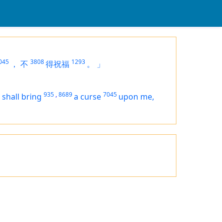
045
3808
1293
，
不
得祝福
。
」
935
,
8689
7045
 shall bring
a curse
upon me,