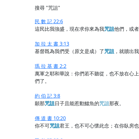
搜尋 "咒詛"
民 數 記 22:6
這民比我強盛，現在求你來為我
咒
詛
他們，或者
加 拉 太 書 3:13
基督既為我們受（原文是成）了
咒
詛
，就贖出我
瑪 拉 基 書 2:2
萬軍之耶和華說：你們若不聽從，也不放在心上
們了。
約 伯 記 3:8
願那
咒
詛
日子且能惹動鱷魚的
咒
詛
那夜。
傳 道 書 10:20
你不可
咒
詛
君王，也不可心懷此念；在你臥房也