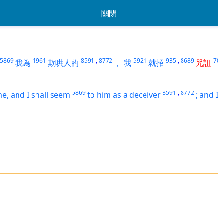
關閉
5869
1961
8591
,
8772
5921
935
,
8689
7
我為
欺哄人的
，
我
就招
咒詛
5869
8591
,
8772
e, and I shall seem
to him as a deceiver
;
and I