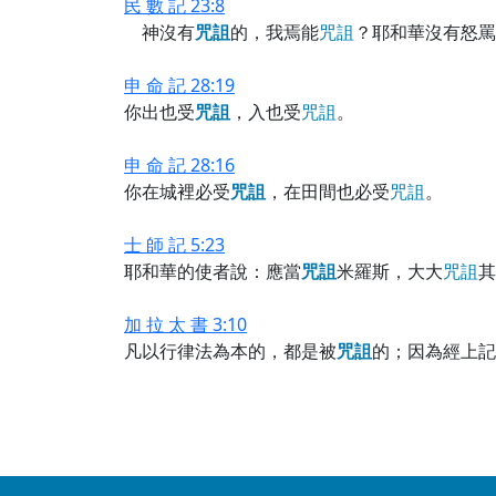
民 數 記 23:8
神沒有
咒
詛
的，我焉能
咒
詛
？耶和華沒有怒罵
申 命 記 28:19
你出也受
咒
詛
，入也受
咒
詛
。
申 命 記 28:16
你在城裡必受
咒
詛
，在田間也必受
咒
詛
。
士 師 記 5:23
耶和華的使者說：應當
咒
詛
米羅斯，大大
咒
詛
其
加 拉 太 書 3:10
凡以行律法為本的，都是被
咒
詛
的；因為經上記