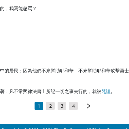
的，我焉能怒罵？
中的居民；因為他們不來幫助耶和華，不來幫助耶和華攻擊勇士
著：凡不常照律法書上所記一切之事去行的，就被
咒
詛
。
1
2
3
4