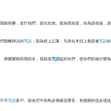
我能得勝，攻打他們，趕出此地。因為我知道，你為誰祝福，誰
們脫離律法的
咒
詛
；因為經上記著：凡掛在木頭上都是被
咒
詛
的
，將榮耀歸與我的名，我就使
咒
詛
臨到你們，使你們的福分變為
不可
咒
詛
富戶。因為空中的鳥必傳揚這聲音，有翅膀的也必述說