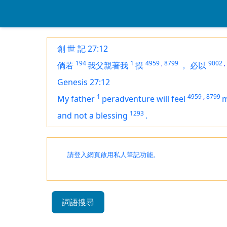
創 世 記 27:12
194
1
4959
,
8799
9002
,
倘若
我父親著我
摸
，
必以
Genesis 27:12
1
4959
,
8799
My father
peradventure will feel
m
1293
and not a blessing
.
請登入網頁啟用私人筆記功能。
詞語搜尋