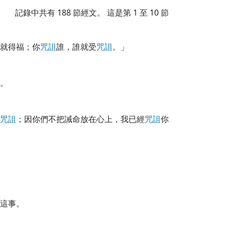
記錄中共有
188
節經文。 這是第 1 至 10 節
就得福；你
咒
詛
誰，誰就受
咒
詛
。」
。
咒
詛
；因你們不把誡命放在心上，我已經
咒
詛
你
這事。