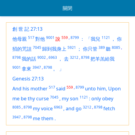
關閉
創 世 記 27:13
517
9001
559
,
8799
1121
他母親
對他
說
：
「我兒
，
你
7045
5921
389
8085
,
招的咒詛
歸到我身上
；
你只管
聽
8798
9002
,
6963
3212
,
8798
我的話
，
去
把羊羔給我
9001
3947
,
8798
拿來
。
」
Genesis 27:13
517
559
,
8799
And his mother
said
unto him, Upon
7045
1121
me
be
thy curse
,
my son
:
only obey
8085
,
8798
6963
3212
,
8798
my voice
,
and go
fetch
3947
,
8798
me
them
.