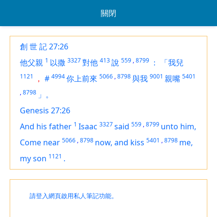
關閉
創 世 記 27:26
1
3327
413
559
,
8799
他父親
以撒
對他
說
：
「我兒
1121
4994
5066
,
8798
9001
5401
，
#
你上前來
與我
親嘴
,
8798
」。
Genesis 27:26
1
3327
559
,
8799
And his father
Isaac
said
unto him,
5066
,
8798
5401
,
8798
Come near
now, and kiss
me,
1121
my son
.
請登入網頁啟用私人筆記功能。