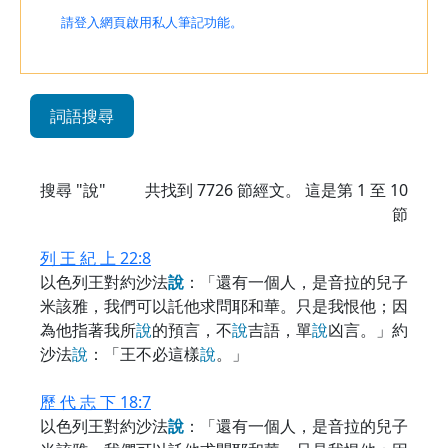
請登入網頁啟用私人筆記功能。
詞語搜尋
搜尋 "說"
共找到
7726
節經文。 這是第 1 至 10
節
列 王 紀 上 22:8
以色列王對約沙法
說
：「還有一個人，是音拉的兒子
米該雅，我們可以託他求問耶和華。只是我恨他；因
為他指著我所
說
的預言，不
說
吉語，單
說
凶言。」約
沙法
說
：「王不必這樣
說
。」
歷 代 志 下 18:7
以色列王對約沙法
說
：「還有一個人，是音拉的兒子