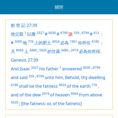
關閉
創 世 記 27:39
1
3327
6030
8799
559
,
8799
413
他父親
以撒
#
#
說
#
：
2009
776
4924
1961
4186
#
地
上的肥土
必為
你所住
；
8064
4480
,
5920
4480
,
2919
天
上
的甘露
必為你所得。
Genesis 27:39
3327
1
6030
,
8799
And Isaac
his father
answered
559
,
8799
and said
unto him, Behold, thy dwelling
4186
4924
776
shall be the fatness
of the earth
,
2919
8064
and of the dew
of heaven
from above
5920
;
[the fatness: or, of the fatness]