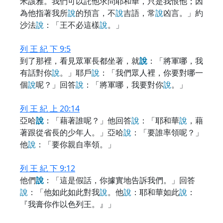
米該雅。我們可以託他求問耶和華，只是我恨他；因
為他指著我所
說
的預言，不
說
吉語，常
說
凶言。」約
沙法
說
：「王不必這樣
說
。」
列 王 紀 下 9:5
到了那裡，看見眾軍長都坐著，就
說
：「將軍哪，我
有話對你
說
。」耶戶
說
：「我們眾人裡，你要對哪一
個
說
呢？」回答
說
：「將軍哪，我要對你
說
。」
列 王 紀 上 20:14
亞哈
說
：「藉著誰呢？」他回答
說
：「耶和華
說
，藉
著跟從省長的少年人。」亞哈
說
：「要誰率領呢？」
他
說
：「要你親自率領。」
列 王 紀 下 9:12
他們
說
：「這是假話，你據實地告訴我們。」回答
說
：「他如此如此對我
說
。他
說
：耶和華如此
說
：
『我膏你作以色列王。』」