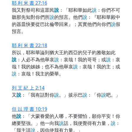
耶 利 米 書 27:16
我又對祭司和這眾民
說
：「耶和華如此
說
：你們不可
聽那先知對你們所
說
的預言。他們
說
：『耶和華殿中
的器皿快要從巴比倫帶回來』；其實他們向你們
說
假
預言。
耶 利 米 書 22:18
所以，耶和華論到猶大王約西亞的兒子約雅敬如此
說
：人必不為他舉哀
說
：哀哉！我的哥哥；或
說
：哀
哉！我的姊姊；也不為他舉哀
說
：哀哉！我的主；或
說
：哀哉！我主的榮華。
列 王 紀 上 2:14
又
說
：「我有話對你
說
。」拔示巴
說
：「你
說
吧。」
但 以 理 書 10:19
他
說
：「大蒙眷愛的人哪，不要懼怕，願你平安！你
總要堅強。」他一向我
說
話，我便覺得有力量，
說
：
「我主請
說
，因你使我有力量。」