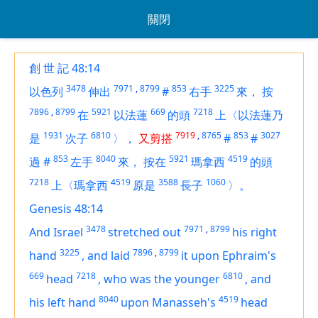
關閉
創 世 記 48:14
3478
7971
,
8799
853
3225
以色列
伸出
#
右手
來，
按
7896
,
8799
5921
669
7218
在
以法蓮
的頭
上〈以法蓮乃
1931
6810
7919
,
8765
853
3027
是
次子
〉，
又剪搭
#
#
853
8040
5921
4519
過
#
左手
來，
按在
瑪拿西
的頭
7218
4519
3588
1060
上〈瑪拿西
原是
長子
〉。
Genesis 48:14
3478
7971
,
8799
And Israel
stretched out
his right
3225
7896
,
8799
hand
,
and laid
it
upon Ephraim's
669
7218
6810
head
,
who
was
the younger
,
and
8040
4519
his left hand
upon Manasseh's
head