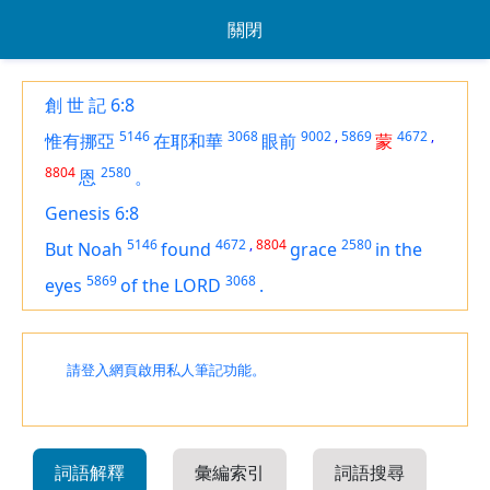
關閉
創 世 記 6:8
5146
3068
9002
,
5869
4672
,
惟有挪亞
在耶和華
眼前
蒙
8804
2580
恩
。
Genesis 6:8
5146
4672
,
8804
2580
But Noah
found
grace
in the
5869
3068
eyes
of the LORD
.
請登入網頁啟用私人筆記功能。
詞語解釋
彙編索引
詞語搜尋