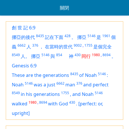
關閉
創 世 記 6:9
8435
428
5146
1961
挪亞的後代
記在下面
。
挪亞
是
個
6662
376
9002
,
1755
義
人
，
在當時的世代
是個完全
8549
5146
854
430
1980
,
8694
人。
挪亞
與
神
同行
。
Genesis 6:9
8435
5146
These
are
the generations
of Noah
:
5146
6662
376
Noah
was a just
man
and
perfect
8549
1755
5146
in his generations
,
and
Noah
1980
,
8694
430
walked
with God
.
[perfect: or,
upright]