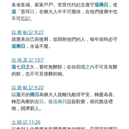
各省各城、家家戶戶、世世代代紀念遵守
這
兩
日
，使
這
「普珥
日
」在猶大人中不可廢掉，在他們後裔中也
不可忘記。
以 斯 帖 記 9:27
就應承自己與後裔，並歸附他們的人，每年按時必守
這
兩
日
，永遠不廢。
出 埃 及 記 13:7
這
七
日
之
久，要吃無酵餅；在你四境
之
內
不可見有酵
的餅，也不可見發酵的物。
以 斯 帖 記 9:22
以
這
月的
兩
日
為猶大人脫離仇敵得平安、轉憂為喜、
轉悲為樂的吉
日
。在
這
兩
日
設筵歡樂，彼此餽送禮
物，賙濟窮人。
士 師 記 11:26