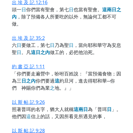
出 埃 及 記 12:16
頭一
日
你們當有聖會，第七
日
也當有聖會。
這
兩
日
之
內
，除了預備各人所要吃的以外，無論何工都不可
做。
出 埃 及 記 35:2
六
日
要做工，第七
日
乃為聖
日
，當向耶和華守為安息
聖
日
。凡
這
日
之
內
做工的，必把他治死。
約 書 亞 記 1:11
「你們要走遍營中，吩咐百姓說：『當預備食物；因
為三
日
之
內
你們要過
這
約旦河，進去得耶和華─你
們 神賜你們為業
之
地。』」
以 斯 帖 記 9:26
照著普珥的名字，猶大人就稱
這
兩
日
為「普珥
日
」。
他們因
這
信上的話，又因所看見所遇見的事，
以 斯 帖 記 9:28