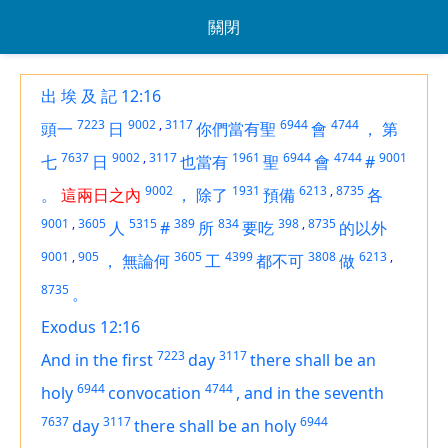
關閉
出 埃 及 記 12:16
7223
9002
,
3117
6944
4744
頭一
日
你們當有聖
會
，
第
7637
9002
,
3117
1961
6944
4744
9001
七
日
也當有
聖
會
#
9002
1931
6213
,
8735
。
這兩日之內
，
除了
預備
各
9001
,
3605
5315
389
834
398
,
8735
人
#
所
要吃
的以外
9001
,
905
3605
4399
3808
6213
,
，
無論何
工
都不可
做
8735
。
Exodus 12:16
7223
3117
And in the first
day
there shall be
an
6944
4744
holy
convocation
,
and in the seventh
7637
3117
6944
day
there shall be an holy