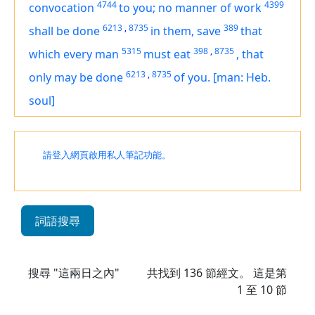
4744
4399
convocation
to you; no manner of work
6213
,
8735
389
shall be done
in them, save
that
5315
398
,
8735
which every man
must eat
,
that
6213
,
8735
only may be done
of you.
[man: Heb.
soul]
請登入網頁啟用私人筆記功能。
詞語搜尋
搜尋 "這兩日之內"
共找到
136
節經文。 這是第
1 至 10 節