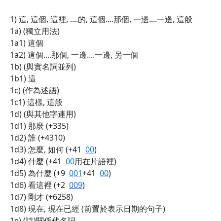
1) 這, 這個, 這裡, ....的, 這個....那個, 一邊....一邊, 這般
1a) (獨立用法)
1a1) 這個
1a2) 這個....那個, 一邊....一邊, 另一個
1b) (與實名詞並列)
1b1) 這
1c) (作為述語)
1c1) 這樣, 這般
1d) (與其他字連用)
1d1) 那麼 (+335)
1d2) 誰 (+4310)
1d3) 怎麼, 如何 (+41
00
)
1d4) 什麼 (+41
00
用在片語裡)
1d5) 為什麼 (+9
001
+41
00
)
1d6) 看這裡 (+2
009
)
1d7) 剛才 (+6258)
1d8) 現在, 現在已經 (前置於表示日期的句子)
1e) (詩)關係代名詞