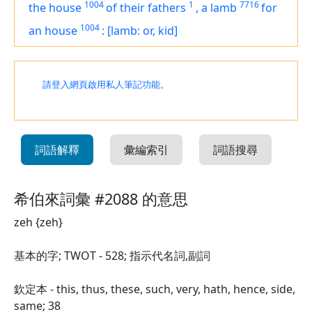
1004
1
7716
the house
of
their
fathers
,
a lamb
for
1004
an house
:
[lamb: or, kid]
請登入網頁啟用私人筆記功能。
詞語解釋
彙編索引
詞語搜尋
希伯來詞彙 #2088 的意思
zeh {zeh}
基本的字; TWOT - 528; 指示代名詞,副詞
欽定本 - this, thus, these, such, very, hath, hence, side,
same; 38