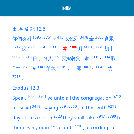
關閉
出 埃 及 記 12:3
1696
,
8761
413
3478
3605
你們吩咐
#
以色列
全
會眾
5712
9001
,
559
,
8800
2088
9001
,
2320
說
：
本
月
初十
9002
,
6218
376
1
9001
,
1004
日，
各人
要按著父
家
取
3947
,
8799
9001
7716
9001
,
1004
#
羊羔
，
一家
一隻
7716
。
Exodus 12:3
1696
,
8761
5712
Speak
ye unto all the congregation
3478
559
,
8800
6218
of Israel
,
saying
,
In the tenth
2320
3947
,
8799
day
of this month
they shall take
to
376
7716
them every man
a lamb
,
according to