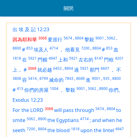
關閉
出 埃 及 記 12:23
3068
5674
,
8804
9001
,
5062
,
因為耶和華
要巡行
擊殺
8800
853
4714
7200
,
8804
853
#
埃及人
，
他看見
#
血
1818
5921
4947
5921
8147
4201
在
門楣
上和
左右的
門框
3068
6452
,
8804
5921
6607
上，
#
就必越
過
那門
，
不
3808
5414
,
8799
7843
,
8688
9001
,
935
,
8800
容
滅命的
進
413
1004
9001
,
5062
,
8800
#
你們的房屋
，
擊殺
你們。
Exodus 12:23
3068
5674
,
8804
For the LORD
will pass through
to
5062
,
8800
4714
smite
the Egyptians
;
and when he
7200
,
8804
1818
4947
seeth
the blood
upon the lintel