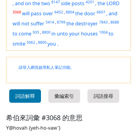
8147
4201
,
and on the two
side posts
,
the LORD
3068
6452
,
8804
6607
will pass over
the door
,
and
5414
,
8799
7843
,
8688
will not suffer
the destroyer
935
,
8800
1004
to come
in unto your houses
to
5062
,
8800
smite
you
.
請登入網頁啟用私人筆記功能。
詞語解釋
彙編索引
詞語搜尋
希伯來詞彙 #3068 的意思
Y@hovah {yeh-ho-vaw'}