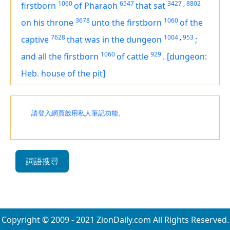
1060
6547
3427
,
8802
firstborn
of Pharaoh
that sat
3678
1060
on his throne
unto the firstborn
of the
7628
1004
,
953
captive
that
was
in the dungeon
;
1060
929
and all the firstborn
of cattle
.
[dungeon:
Heb. house of the pit]
請登入網頁啟用私人筆記功能。
詞語搜尋
Copyright © 2009 - 2021 ZionDaily.com All Rights Reserved.