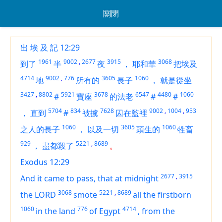
關閉
出 埃 及 記 12:29
1961
9002
,
2677
3915
3068
到了
半
夜
，
耶和華
把埃及
4714
9002
,
776
3605
1060
地
所有的
長子
，
就是從坐
3427
,
8802
5921
3678
6547
4480
1060
#
寶座
的法老
#
#
5704
834
7628
9002
,
1004
,
953
，
直到
#
被擄
囚在監裡
1060
3605
1060
之人的長子
，
以及一切
頭生的
牲畜
929
5221
,
8689
，
盡都殺了
。
Exodus 12:29
2677
,
3915
And it came to pass, that at midnight
3068
5221
,
8689
the LORD
smote
all the firstborn
1060
776
4714
in the land
of Egypt
,
from the