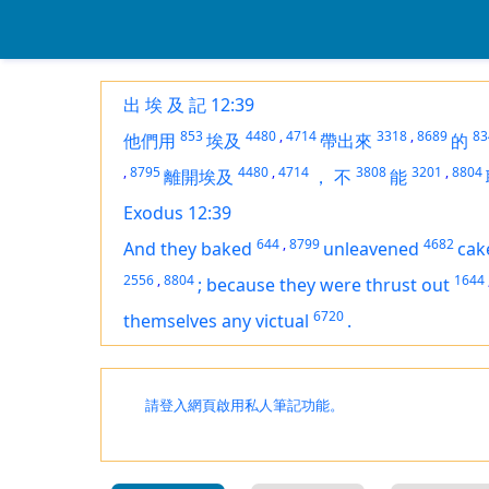
出 埃 及 記 12:39
853
4480
,
4714
3318
,
8689
83
他們用
埃及
帶出來
的
,
8795
4480
,
4714
3808
3201
,
8804
離開埃及
，
不
能
Exodus 12:39
644
,
8799
4682
And they baked
unleavened
cak
2556
,
8804
1644
;
because they were thrust out
6720
themselves any victual
.
請登入網頁啟用私人筆記功能。