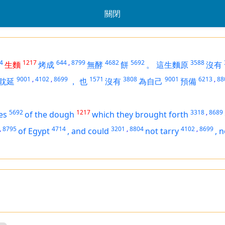
關閉
4
1217
644
,
8799
4682
5692
3588
生麵
烤成
無酵
餅
。
這生麵原
沒有
9001
,
4102
,
8699
1571
3808
9001
6213
,
88
耽延
，
也
沒有
為自己
預備
5692
1217
3318
,
8689
es
of the dough
which they brought forth
,
8795
4714
3201
,
8804
4102
,
8699
of Egypt
,
and could
not tarry
,
n