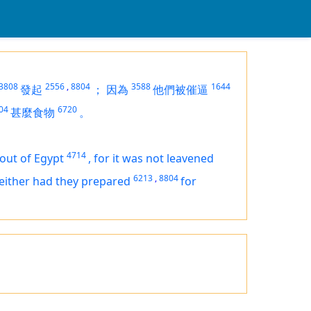
3808
2556
,
8804
3588
1644
發起
；
因為
他們被催逼
04
6720
甚麼食物
。
4714
out of Egypt
,
for it was not leavened
6213
,
8804
either had they prepared
for