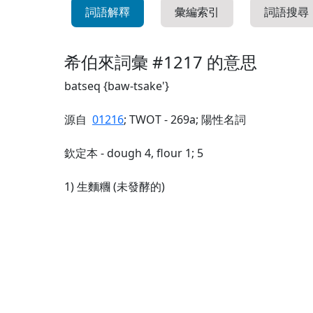
詞語解釋
彙編索引
詞語搜尋
希伯來詞彙 #1217 的意思
batseq {baw-tsake'}
源自
01216
; TWOT - 269a; 陽性名詞
欽定本 - dough 4, flour 1; 5
1) 生麵糰 (未發酵的)