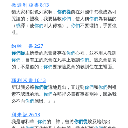
撒 迦 利 亞 書 8:13
猶大家和以色列家啊，
你
們
從
前在列國中怎樣成為可
咒詛的；照樣，我要拯救
你
們
，使人稱
你
們
為有福的
（
或
譯：使
你
們
叫人得福）。
你
們
不要懼怕，手要強
壯。
約 翰 一 書 2:27
你
們
從
主所受的恩膏常存在
你
們
心裡，並不用人教訓
你
們
，自有主的恩膏在凡事上教訓
你
們
。這恩膏是真
的，不是假的；
你
們
要按這恩膏的教訓住在主裡面。
耶 利 米 書 16:13
所以我必將
你
們
從
這地趕出，直趕到
你
們
和
你
們
列祖
素不認識的地。
你
們
在那裡必晝夜事奉別神，因為我
必不向
你
們
施恩。』」
利 未 記 26:13
我是耶和華─
你
們
的 神，曾將
你
們
從
埃及地領出