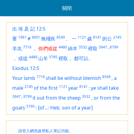
關閉
出 埃 及 記 12:5
1961
9001
8549
1121
8141
2145
要
#
無殘疾
、
一
歲
的公
7716
4480
3532
3947
,
8799
羊羔
，
你們或從
綿羊
裡取
4480
5795
，
或從
山羊
裡取，
都可以。
Exodus 12:5
7716
8549
Your lamb
shall be without blemish
,
a
2145
1121
8141
male
of the first
year
:
ye shall take
3947
,
8799
3532
it
out from the sheep
,
or from the
5795
goats
:
[of...: Heb. son of a year]
請登入網頁啟用私人筆記功能。