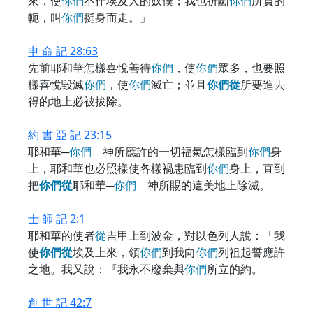
來，使
你
們
不作埃及人的奴僕；我也折斷
你
們
所負的
軛，叫
你
們
挺身而走。」
申 命 記 28:63
先前耶和華怎樣喜悅善待
你
們
，使
你
們
眾多，也要照
樣喜悅毀滅
你
們
，使
你
們
滅亡；並且
你
們
從
所要進去
得的地上必被拔除。
約 書 亞 記 23:15
耶和華─
你
們
神所應許的一切福氣怎樣臨到
你
們
身
上，耶和華也必照樣使各樣禍患臨到
你
們
身上，直到
把
你
們
從
耶和華─
你
們
神所賜的這美地上除滅。
士 師 記 2:1
耶和華的使者
從
吉甲上到波金，對以色列人說：「我
使
你
們
從
埃及上來，領
你
們
到我向
你
們
列祖起誓應許
之地。我又說：『我永不廢棄與
你
們
所立的約。
創 世 記 42:7