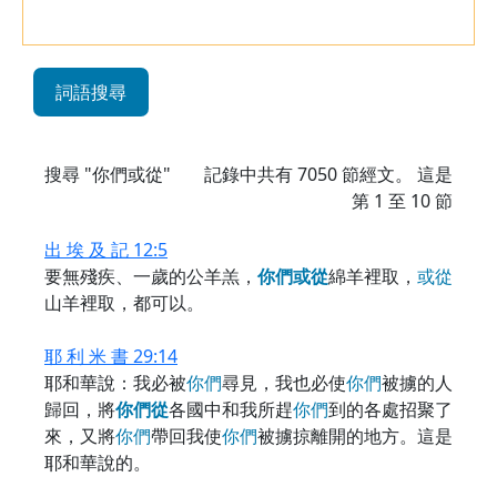
詞語搜尋
搜尋 "你們或從"
記錄中共有
7050
節經文。 這是
第 1 至 10 節
出 埃 及 記 12:5
要無殘疾、一歲的公羊羔，
你
們
或
從
綿羊裡取，
或
從
山羊裡取，都可以。
耶 利 米 書 29:14
耶和華說：我必被
你
們
尋見，我也必使
你
們
被擄的人
歸回，將
你
們
從
各國中和我所趕
你
們
到的各處招聚了
來，又將
你
們
帶回我使
你
們
被擄掠離開的地方。這是
耶和華說的。