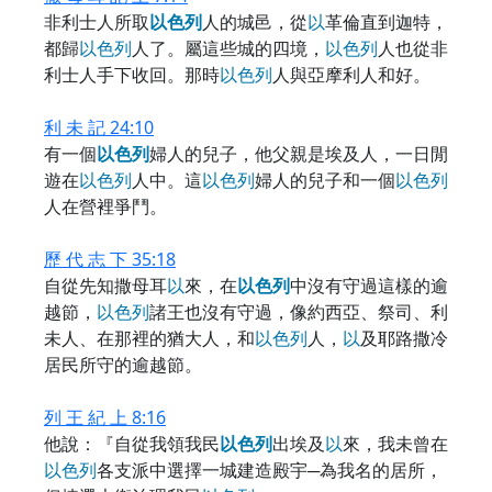
非利士人所取
以
色
列
人的城邑，從
以
革倫直到迦特，
都歸
以
色
列
人了。屬這些城的四境，
以
色
列
人也從非
利士人手下收回。那時
以
色
列
人與亞摩利人和好。
利 未 記 24:10
有一個
以
色
列
婦人的兒子，他父親是埃及人，一日閒
遊在
以
色
列
人中。這
以
色
列
婦人的兒子和一個
以
色
列
人在營裡爭鬥。
歷 代 志 下 35:18
自從先知撒母耳
以
來，在
以
色
列
中沒有守過這樣的逾
越節，
以
色
列
諸王也沒有守過，像約西亞、祭司、利
未人、在那裡的猶大人，和
以
色
列
人，
以
及耶路撒冷
居民所守的逾越節。
列 王 紀 上 8:16
他說：『自從我領我民
以
色
列
出埃及
以
來，我未曾在
以
色
列
各支派中選擇一城建造殿宇─為我名的居所，