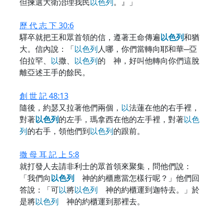
但揀選大衛治理我民
以
色
列
。』」
歷 代 志 下 30:6
驛卒就把王和眾首領的信，遵著王命傳遍
以
色
列
和猶
大。信內說：「
以
色
列
人哪，你們當轉向耶和華─亞
伯拉罕、
以
撒、
以
色
列
的 神，好叫他轉向你們這脫
離亞述王手的餘民。
創 世 記 48:13
隨後，約瑟又拉著他們兩個，
以
法蓮在他的右手裡，
對著
以
色
列
的左手，瑪拿西在他的左手裡，對著
以
色
列
的右手，領他們到
以
色
列
的跟前。
撒 母 耳 記 上 5:8
就打發人去請非利士的眾首領來聚集，問他們說：
「我們向
以
色
列
神的約櫃應當怎樣行呢？」他們回
答說：「可
以
將
以
色
列
神的約櫃運到迦特去。」於
是將
以
色
列
神的約櫃運到那裡去。