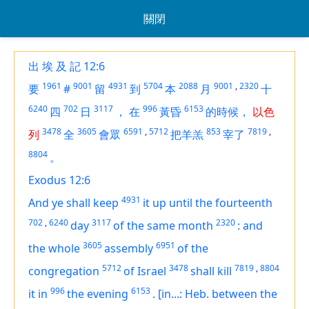
關閉
出 埃 及 記 12:6
1961
9001
4931
5704
2088
9001
,
2320
要
#
留
到
本
月
十
6240
702
3117
996
6153
四
日
，
在
黃昏
的時候，
以色
3478
3605
6591
,
5712
853
7819
,
列
全
會眾
把羊羔
宰了
8804
。
Exodus 12:6
4931
And ye shall keep
it up until the fourteenth
702
,
6240
3117
2320
day
of the same month
:
and
3605
6951
the whole
assembly
of the
5712
3478
7819
,
8804
congregation
of Israel
shall kill
996
6153
it in
the evening
.
[in...: Heb. between the