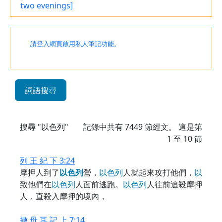
two evenings]
請登入網頁啟用私人筆記功能。
詞語搜尋
搜尋 "以色列"
記錄中共有
7449
節經文。 這是第
1 至 10 節
列 王 紀 下 3:24
摩押人到了
以
色
列
營，
以
色
列
人就起來攻打他們，
以
致他們在
以
色
列
人面前逃跑。
以
色
列
人往前追殺摩押
人，直殺入摩押的境內，
撒 母 耳 記 上 7:14