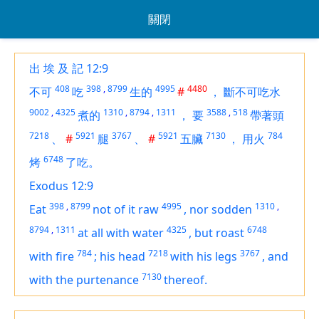
關閉
出 埃 及 記 12:9
408
398
,
8799
4995
4480
不可
吃
生的
#
，
斷不可吃水
9002
,
4325
1310
,
8794
,
1311
3588
,
518
煮的
，
要
帶著頭
7218
5921
3767
5921
7130
784
、
#
腿
、
#
五臟
，
用火
6748
烤
了吃。
Exodus 12:9
398
,
8799
4995
1310
,
Eat
not of it raw
,
nor sodden
8794
,
1311
4325
6748
at all with water
,
but roast
784
7218
3767
with
fire
;
his head
with his legs
,
and
7130
with the purtenance
thereof.