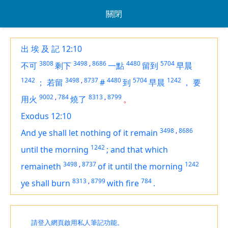
關閉
出 埃 及 記 12:10
3808
3498
,
8686
4480
5704
不可
剩下
一點
留到
早晨
1242
3498
,
8737
4480
5704
1242
；
若留
#
到
早晨
，
要
9002
,
784
8313
,
8799
用火
燒了
。
Exodus 12:10
3498
,
8686
And ye shall let nothing of it remain
1242
until the morning
;
and that which
3498
,
8737
1242
remaineth
of it until the morning
8313
,
8799
784
ye shall burn
with fire
.
請登入網頁啟用私人筆記功能。