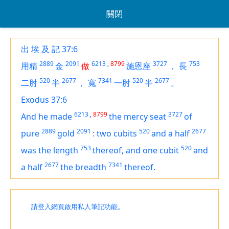
關閉
出 埃 及 記 37:6
2889
2091
6213
,
8799
3727
753
用精
金
做
施恩座
，
長
520
2677
7341
520
2677
二肘
半
，
寬
一肘
半
。
Exodus 37:6
6213
,
8799
3727
And he made
the mercy seat
of
2889
2091
520
2677
pure
gold
:
two cubits
and a half
753
520
was
the length
thereof, and one cubit
and
2677
7341
a half
the breadth
thereof.
請登入網頁啟用私人筆記功能。