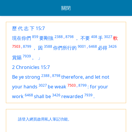
關閉
歷 代 志 下 15:7
859
2388
,
8798
408
3027
現在你們
要剛強
，
不要
手
軟
7503
,
8799
3588
9001
,
6468
3426
，
因
你們所行的
必得
7939
賞賜
。
」
2 Chronicles 15:7
2388
,
8798
Be ye strong
therefore, and let not
3027
7503
,
8799
your hands
be weak
:
for your
6468
3426
7939
work
shall be
rewarded
.
請登入網頁啟用私人筆記功能。