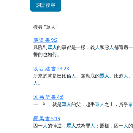
詞語搜尋
搜尋 "眾人"
傳 道 書 9:2
凡臨到
眾
人
的事都是一樣：義
人
和惡
人
都遭遇一
誓的也如何。
以 西 結 書 23:23
所來的就是巴比倫
人
、迦勒底的
眾
人
、比割
人
、
人
。
以 弗 所 書 4:6
一 神，就是
眾
人
的父，超乎
眾
人
之上，貫乎
眾
羅 馬 書 5:19
因一
人
的悖逆，
眾
人
成為罪
人
；照樣，因一
人
的