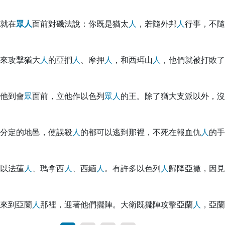
就在
眾
人
面前對磯法說：你既是猶太
人
，若隨外邦
人
行事，不隨
來攻擊猶大
人
的亞捫
人
、摩押
人
，和西珥山
人
，他們就被打敗了
他到會
眾
面前，立他作以色列
眾
人
的王。除了猶大支派以外，沒
分定的地邑，使誤殺
人
的都可以逃到那裡，不死在報血仇
人
的手
以法蓮
人
、瑪拿西
人
、西緬
人
。有許多以色列
人
歸降亞撒，因見
來到亞蘭
人
那裡，迎著他們擺陣。大衛既擺陣攻擊亞蘭
人
，亞蘭