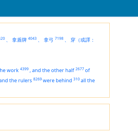
420
4043
7198
、
拿盾牌
、
拿弓
、
穿（或譯：
4399
2677
the work
,
and the other half
of
8269
310
and the rulers
were
behind
all the