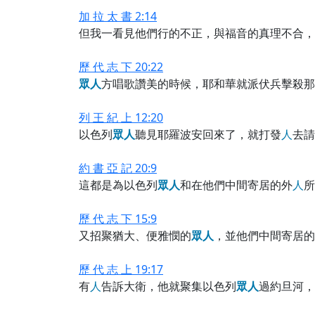
加 拉 太 書 2:14
但我一看見他們行的不正，與福音的真理不合，
歷 代 志 下 20:22
眾
人
方唱歌讚美的時候，耶和華就派伏兵擊殺那
列 王 紀 上 12:20
以色列
眾
人
聽見耶羅波安回來了，就打發
人
去請
約 書 亞 記 20:9
這都是為以色列
眾
人
和在他們中間寄居的外
人
所
歷 代 志 下 15:9
又招聚猶大、便雅憫的
眾
人
，並他們中間寄居的
歷 代 志 上 19:17
有
人
告訴大衛，他就聚集以色列
眾
人
過約旦河，