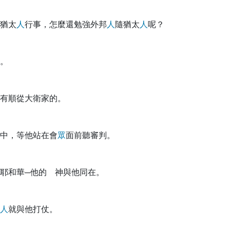
猶太
人
行事，怎麼還勉強外邦
人
隨猶太
人
呢？
。
有順從大衛家的。
中，等他站在會
眾
面前聽審判。
耶和華─他的 神與他同在。
人
就與他打仗。