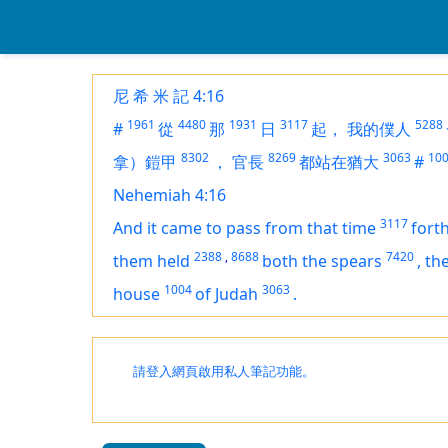
尼 希 米 記 4:16
1961
4480
1931
3117
5288
#
從
那
日
起，
我的僕人
8302
8269
3063
10
拿）鎧甲
，
官長
都站在猶大
#
Nehemiah 4:16
3117
And it came to pass from that time
fort
2388
,
8688
7420
them held
both the spears
,
the
1004
3063
house
of Judah
.
請登入網頁啟用私人筆記功能。