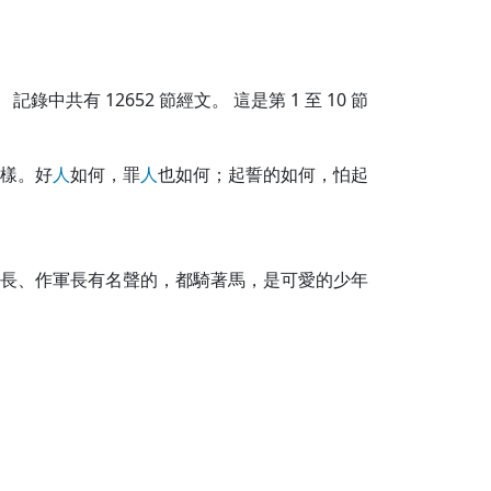
記錄中共有
12652
節經文。 這是第 1 至 10 節
樣。好
人
如何，罪
人
也如何；起誓的如何，怕起
長、作軍長有名聲的，都騎著馬，是可愛的少年