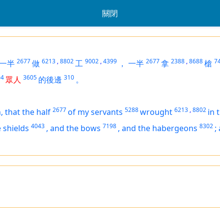
關閉
2677
6213
,
8802
9002
,
4399
2677
2388
,
8688
7
一半
做
工
，
一半
拿
槍
04
3605
310
眾人
的後邊
。
2677
5288
6213
,
8802
h,
that
the half
of my servants
wrought
in 
4043
7198
8302
 shields
,
and the bows
,
and the habergeons
;