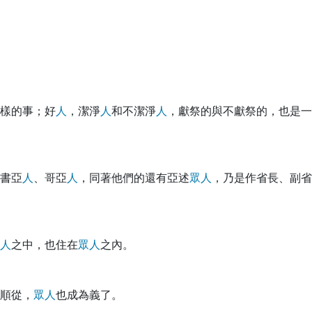
樣的事；好
人
，潔淨
人
和不潔淨
人
，獻祭的與不獻祭的，也是一
書亞
人
、哥亞
人
，同著他們的還有亞述
眾
人
，乃是作省長、副省
人
之中，也住在
眾
人
之內。
順從，
眾
人
也成為義了。