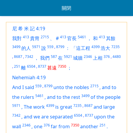
關閉
尼 希 米 記 4:19
413
2715
413
5461
413
我對
貴冑
、
#
官長
，
和
其餘
3499
5971
559
,
8799
4399
7235
的人
說
：
「這工程
浩大
,
8687
,
7342
587
5921
2346
376
,
4480
，
我們
在
城牆
上相
,
251
6504
,
8737
7350
離
甚遠
；
Nehemiah 4:19
559
,
8799
2715
And I said
unto the nobles
,
and to
5461
3499
the rulers
,
and to the rest
of the people
5971
4399
7235
,
8687
,
The work
is
great
and large
7342
6504
,
8737
,
and we are separated
upon the
2346
376
7350
251
wall
,
one
far from
another
.