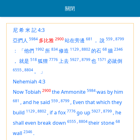
關閉
尼 希 米 記 4:3
5984
2900
681
559
,
8799
亞捫人
多比雅
站在旁邊
，
說
1992
834
1129
,
8802
68
2346
：
「他們
所
修造
的石
牆
518
7776
5927
,
8799
1571
，
就是
狐狸
上去
也
必跐倒
6555
,
8804
。
」
Nehemiah 4:3
2900
5984
Now Tobiah
the Ammonite
was
by him
681
559
,
8799
,
and he said
,
Even that which they
1129
,
8802
7776
5927
,
8799
build
,
if a fox
go up
,
he
6555
,
8804
68
shall even break down
their stone
2346
wall
.