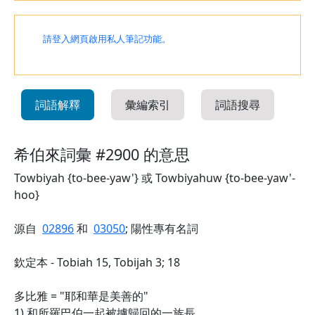
請登入網頁啟用私人筆記功能。
詞語解釋
彙編索引
詞語搜尋
希伯來詞彙 #2900 的意思
Towbiyah {to-bee-yaw'} 或 Towbiyahuw {to-bee-yaw'-
hoo}
源自
02896
和
03050
; 陽性專有名詞
欽定本 - Tobiah 15, Tobijah 3; 18
多比雅 = "耶和華是美善的"
1) 和所羅巴伯一起被擄歸回的一族長