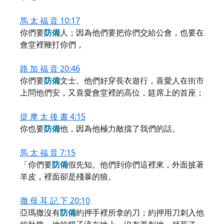
馬 太 福 音 10:17
你們要
防
備
人；因為他們要把你們交給公會，也要在
會堂裡鞭打你們，
路 加 福 音 20:46
你們要
防
備
文士。他們好穿長衣遊行，喜愛人在街市
上問他們安，又喜愛會堂裡的高位，筵席上的首座；
提 摩 太 後 書 4:15
你也要
防
備
他，因為他極力敵擋了我們的話。
馬 太 福 音 7:15
「你們要
防
備
假先知。他們到你們這裡來，外面披著
羊皮，裡面卻是殘暴的狼。
撒 母 耳 記 下 20:10
亞瑪撒沒有
防
備
約押手裡所拿的刀；約押用刀刺入他