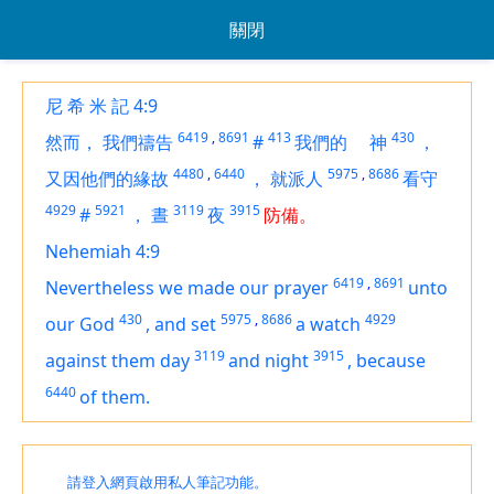
關閉
尼 希 米 記 4:9
6419
,
8691
413
430
然而，
我們禱告
#
我們的
神
，
4480
,
6440
5975
,
8686
又因他們的緣故
，
就派人
看守
4929
5921
3119
3915
#
，
晝
夜
防備。
Nehemiah 4:9
6419
,
8691
Nevertheless we made our prayer
unto
430
5975
,
8686
4929
our God
,
and set
a watch
3119
3915
against them day
and night
,
because
6440
of them.
請登入網頁啟用私人筆記功能。