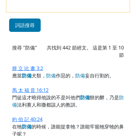
詞語搜尋
搜尋 "防備"
共找到
442
節經文。 這是第 1 至 10
節
腓 立 比 書 3:2
應當
防
備
犬類，
防
備
作惡的，
防
備
妄自行割的。
馬 太 福 音 16:12
門徒這才曉得他說的不是叫他們
防
備
餅的酵，乃是
防
備
法利賽人和撒都該人的教訓。
約 伯 記 40:24
在牠
防
備
的時候，誰能捉拿牠？誰能牢籠牠穿牠的鼻
子呢？