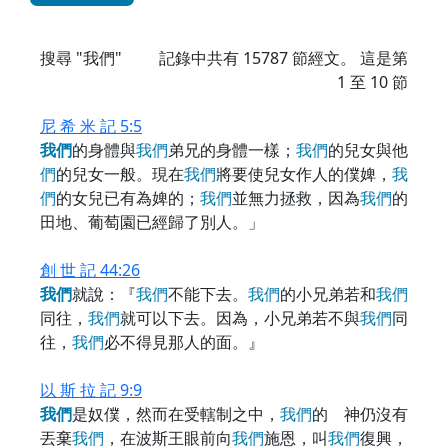
搜尋 "我們"
記錄中共有
15787
節經文。 這是第
1 至 10 節
尼 希 米 記 5:5
我
們
的身體與
我
們
弟兄的身體一樣；
我
們
的兒女與他
們
的兒女一般。現在
我
們
將要使兒女作人的僕婢，
我
們
的女兒已有為婢的；
我
們
並無力拯救，因為
我
們
的
田地、葡萄園已經歸了別人。」
創 世 記 44:26
我
們
就說：『
我
們
不能下去。
我
們
的小兄弟若和
我
們
同往，
我
們
就可以下去。因為，小兄弟若不與
我
們
同
往，
我
們
必不得見那人的面。』
以 斯 拉 記 9:9
我
們
是奴僕，然而在受轄制之中，
我
們
的 神仍沒有
丟棄
我
們
，在波斯王眼前向
我
們
施恩，叫
我
們
復興，