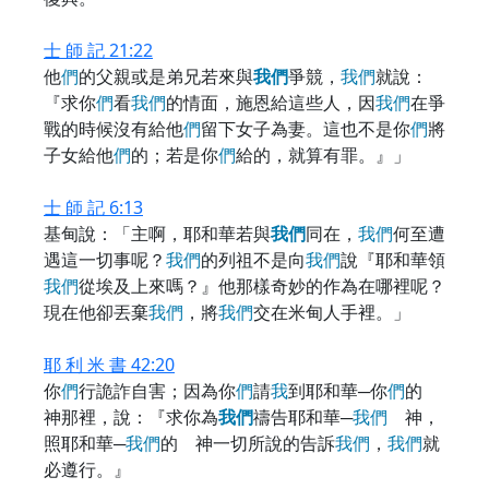
士 師 記 21:22
他
們
的父親或是弟兄若來與
我
們
爭競，
我
們
就說：
『求你
們
看
我
們
的情面，施恩給這些人，因
我
們
在爭
戰的時候沒有給他
們
留下女子為妻。這也不是你
們
將
子女給他
們
的；若是你
們
給的，就算有罪。』」
士 師 記 6:13
基甸說：「主啊，耶和華若與
我
們
同在，
我
們
何至遭
遇這一切事呢？
我
們
的列祖不是向
我
們
說『耶和華領
我
們
從埃及上來嗎？』他那樣奇妙的作為在哪裡呢？
現在他卻丟棄
我
們
，將
我
們
交在米甸人手裡。」
耶 利 米 書 42:20
你
們
行詭詐自害；因為你
們
請
我
到耶和華─你
們
的
神那裡，說：『求你為
我
們
禱告耶和華─
我
們
神，
照耶和華─
我
們
的 神一切所說的告訴
我
們
，
我
們
就
必遵行。』