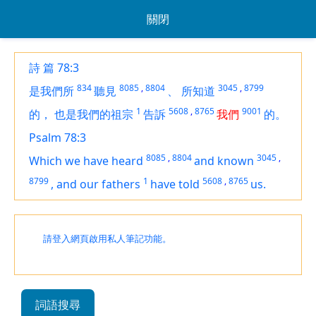
關閉
詩 篇 78:3
834
8085
,
8804
3045
,
8799
是我們所
聽見
、
所知道
1
5608
,
8765
9001
的，
也是我們的祖宗
告訴
我們
的。
Psalm 78:3
8085
,
8804
3045
,
Which we have heard
and known
8799
1
5608
,
8765
,
and our fathers
have told
us.
請登入網頁啟用私人筆記功能。
詞語搜尋