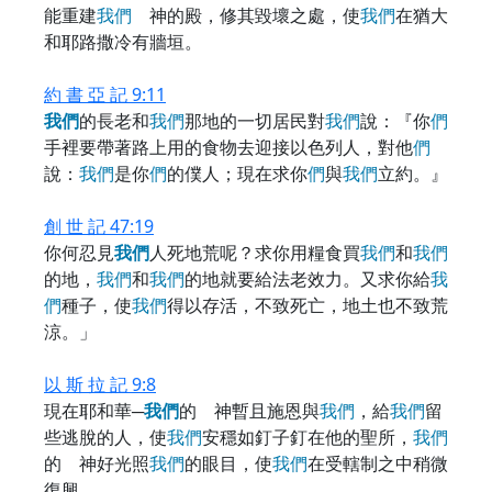
能重建
我
們
神的殿，修其毀壞之處，使
我
們
在猶大
和耶路撒冷有牆垣。
約 書 亞 記 9:11
我
們
的長老和
我
們
那地的一切居民對
我
們
說：『你
們
手裡要帶著路上用的食物去迎接以色列人，對他
們
說：
我
們
是你
們
的僕人；現在求你
們
與
我
們
立約。』
創 世 記 47:19
你何忍見
我
們
人死地荒呢？求你用糧食買
我
們
和
我
們
的地，
我
們
和
我
們
的地就要給法老效力。又求你給
我
們
種子，使
我
們
得以存活，不致死亡，地土也不致荒
涼。」
以 斯 拉 記 9:8
現在耶和華─
我
們
的 神暫且施恩與
我
們
，給
我
們
留
些逃脫的人，使
我
們
安穩如釘子釘在他的聖所，
我
們
的 神好光照
我
們
的眼目，使
我
們
在受轄制之中稍微
復興。