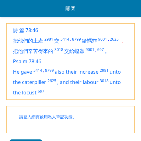
關閉
詩 篇 78:46
2981
5414
,
8799
9001
,
2625
把他們的土產
交
給螞蚱
，
3018
9001
,
697
把他們辛苦得來的
交給蝗蟲
。
Psalm 78:46
5414
,
8799
2981
He gave
also their increase
unto
2625
3018
the caterpiller
,
and their labour
unto
697
the locust
.
請登入網頁啟用私人筆記功能。