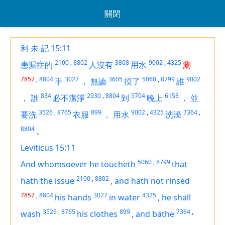
關閉
利 未 記 15:11
2100
,
8802
3808
9002
,
4325
患漏症的
人沒有
用水
涮
7857
,
8804
3027
3605
5060
,
8799
9002
手
，
無論
摸了
誰
834
2930
,
8804
5704
6153
，
誰
必不潔淨
到
晚上
，
並
3526
,
8765
899
9002
,
4325
7364
,
要洗
衣服
，
用水
洗澡
8804
。
Leviticus 15:11
5060
,
8799
And whomsoever he toucheth
that
2100
,
8802
hath the issue
,
and hath not rinsed
7857
,
8804
3027
4325
his hands
in water
,
he shall
3526
,
8765
899
7364
,
wash
his clothes
,
and bathe