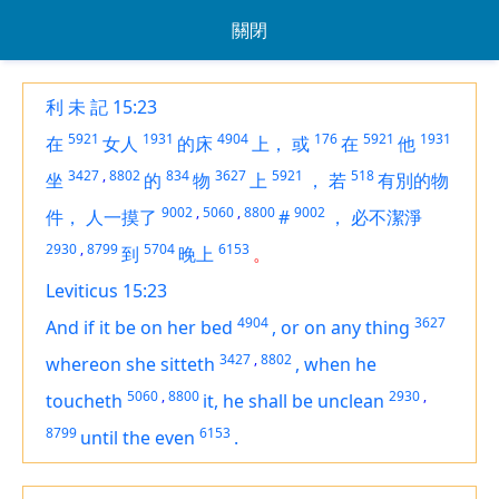
關閉
利 未 記 15:23
5921
1931
4904
176
5921
1931
在
女人
的床
上，
或
在
他
3427
,
8802
834
3627
5921
518
坐
的
物
上
，
若
有別的物
9002
,
5060
,
8800
9002
件，
人一摸了
#
，
必不潔淨
2930
,
8799
5704
6153
到
晚上
。
Leviticus 15:23
4904
3627
And if it
be
on
her
bed
,
or on any thing
3427
,
8802
whereon she sitteth
,
when he
5060
,
8800
2930
,
toucheth
it, he shall be unclean
8799
6153
until the even
.