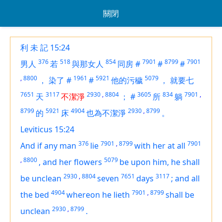
關閉
利 未 記 15:24
376
518
854
7901
8799
7901
男人
若
與那女人
同房
#
#
#
,
8800
1961
5921
5079
，
染了
#
#
他的污穢
，
就要七
7651
3117
2930
,
8804
3605
834
7901
,
天
不潔淨
；
#
所
躺
8799
5921
4904
2930
,
8799
的
床
也為不潔淨
。
Leviticus 15:24
376
7901
,
8799
7901
And if any man
lie
with her at all
,
8800
5079
,
and her flowers
be upon him, he shall
2930
,
8804
7651
3117
be unclean
seven
days
;
and all
4904
7901
,
8799
the bed
whereon he lieth
shall be
2930
,
8799
unclean
.