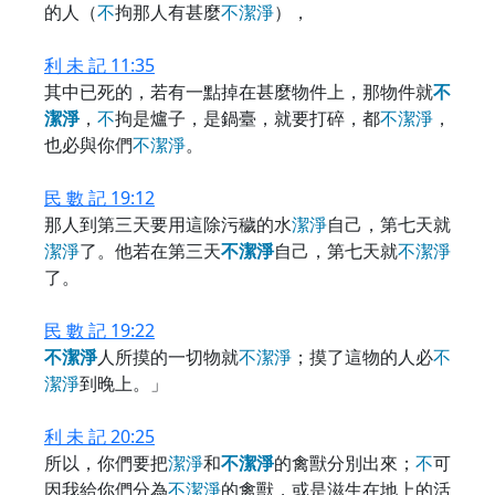
的人（
不
拘那人有甚麼
不
潔
淨
），
利 未 記 11:35
其中已死的，若有一點掉在甚麼物件上，那物件就
不
潔
淨
，
不
拘是爐子，是鍋臺，就要打碎，都
不
潔
淨
，
也必與你們
不
潔
淨
。
民 數 記 19:12
那人到第三天要用這除污穢的水
潔
淨
自己，第七天就
潔
淨
了。他若在第三天
不
潔
淨
自己，第七天就
不
潔
淨
了。
民 數 記 19:22
不
潔
淨
人所摸的一切物就
不
潔
淨
；摸了這物的人必
不
潔
淨
到晚上。」
利 未 記 20:25
所以，你們要把
潔
淨
和
不
潔
淨
的禽獸分別出來；
不
可
因我給你們分為
不
潔
淨
的禽獸，或是滋生在地上的活