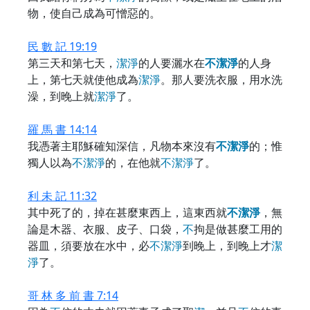
物，使自己成為可憎惡的。
民 數 記 19:19
第三天和第七天，
潔
淨
的人要灑水在
不
潔
淨
的人身
上，第七天就使他成為
潔
淨
。那人要洗衣服，用水洗
澡，到晚上就
潔
淨
了。
羅 馬 書 14:14
我憑著主耶穌確知深信，凡物本來沒有
不
潔
淨
的；惟
獨人以為
不
潔
淨
的，在他就
不
潔
淨
了。
利 未 記 11:32
其中死了的，掉在甚麼東西上，這東西就
不
潔
淨
，無
論是木器、衣服、皮子、口袋，
不
拘是做甚麼工用的
器皿，須要放在水中，必
不
潔
淨
到晚上，到晚上才
潔
淨
了。
哥 林 多 前 書 7:14