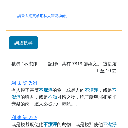
請登入網頁啟用私人筆記功能。
詞語搜尋
搜尋 "不潔淨"
記錄中共有
7313
節經文。 這是第
1 至 10 節
利 未 記 7:21
有人摸了甚麼
不
潔
淨
的物，或是人的
不
潔
淨
，或是
不
潔
淨
的牲畜，或是
不
潔
可憎之物，吃了獻與耶和華平
安祭的肉，這人必從民中剪除。」
利 未 記 22:5
或是摸甚麼使他
不
潔
淨
的爬物，或是摸那使他
不
潔
淨