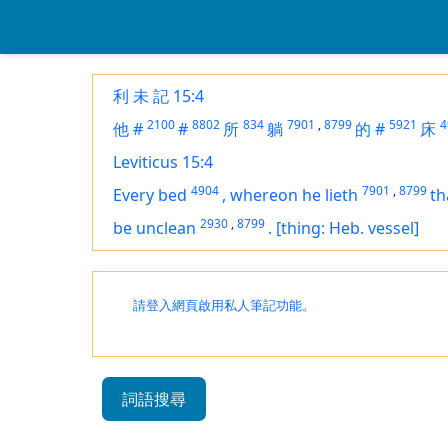
利 未 記 15:4
2100
8802
834
7901
,
8799
5921
4
他
#
#
所
躺
的
#
床
Leviticus 15:4
4904
7901
,
8799
Every bed
,
whereon he lieth
th
2930
,
8799
be unclean
.
[thing: Heb. vessel]
請登入網頁啟用私人筆記功能。
詞語搜尋