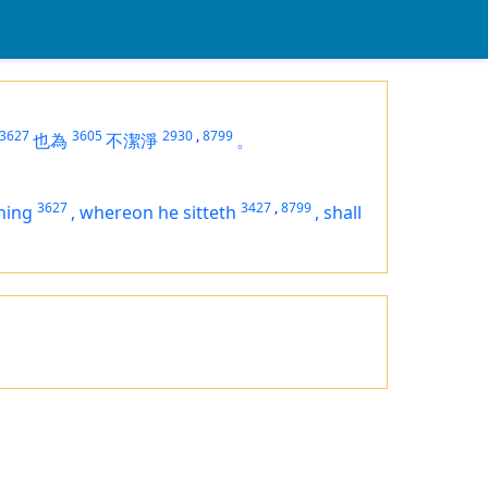
3627
3605
2930
,
8799
也為
不潔淨
。
3627
3427
,
8799
hing
,
whereon he sitteth
,
shall