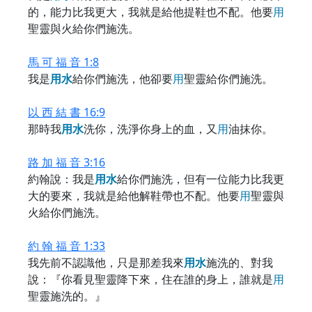
的，能力比我更大，我就是給他提鞋也不配。他要
用
聖靈與火給你們施洗。
馬 可 福 音 1:8
我是
用
水
給你們施洗，他卻要
用
聖靈給你們施洗。
以 西 結 書 16:9
那時我
用
水
洗你，洗淨你身上的血，又
用
油抹你。
路 加 福 音 3:16
約翰說：我是
用
水
給你們施洗，但有一位能力比我更
大的要來，我就是給他解鞋帶也不配。他要
用
聖靈與
火給你們施洗。
約 翰 福 音 1:33
我先前不認識他，只是那差我來
用
水
施洗的、對我
說：『你看見聖靈降下來，住在誰的身上，誰就是
用
聖靈施洗的。』