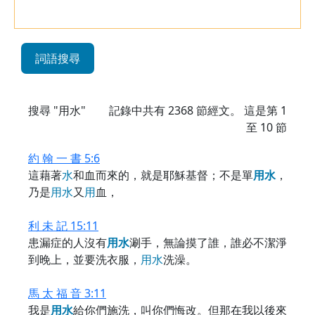
詞語搜尋
搜尋 "用水"
記錄中共有
2368
節經文。 這是第 1
至 10 節
約 翰 一 書 5:6
這藉著
水
和血而來的，就是耶穌基督；不是單
用
水
，
乃是
用
水
又
用
血，
利 未 記 15:11
患漏症的人沒有
用
水
涮手，無論摸了誰，誰必不潔淨
到晚上，並要洗衣服，
用
水
洗澡。
馬 太 福 音 3:11
我是
用
水
給你們施洗，叫你們悔改。但那在我以後來