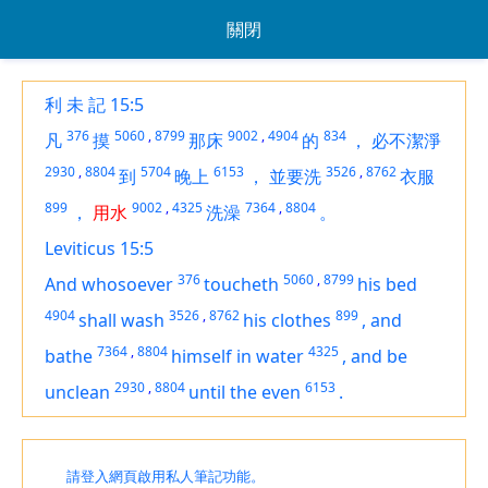
關閉
利 未 記 15:5
376
5060
,
8799
9002
,
4904
834
凡
摸
那床
的
，
必不潔淨
2930
,
8804
5704
6153
3526
,
8762
到
晚上
，
並要洗
衣服
899
9002
,
4325
7364
,
8804
，
用水
洗澡
。
Leviticus 15:5
376
5060
,
8799
And whosoever
toucheth
his bed
4904
3526
,
8762
899
shall wash
his clothes
,
and
7364
,
8804
4325
bathe
himself
in water
,
and be
2930
,
8804
6153
unclean
until the even
.
請登入網頁啟用私人筆記功能。