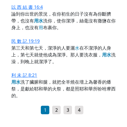
以 西 結 書 16:4
論到你出世的景況，在你初生的日子沒有為你斷臍
帶，也沒有
用
水
洗你，使你潔淨，絲毫沒有撒鹽在你
身上，也沒有
用
布裹你。
民 數 記 19:19
第三天和第七天，潔淨的人要灑
水
在不潔淨的人身
上，第七天就使他成為潔淨。那人要洗衣服，
用
水
洗
澡，到晚上就潔淨了。
利 未 記 8:21
用
水
洗了臟腑和腿，就把全羊燒在壇上為馨香的燔
祭，是獻給耶和華的火祭，都是照耶和華所吩咐摩西
的。
1
2
3
4