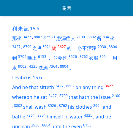
關閉
利 未 記 15:6
3427
,
8802
5921
2100
,
8802
834
那坐
#
患漏症人
所
坐
3427
,
8799
5921
3627
2930
,
8804
之
#
物
的，
必不潔淨
5704
6153
3526
,
8762
899
到
晚上
，
並要洗
衣服
，
用
9002
,
4325
7364
,
8804
水
洗澡
。
Leviticus 15:6
3427
,
8802
3627
And he that sitteth
on
any
thing
3427
,
8799
2100
whereon he sat
that hath the issue
,
8802
3526
,
8762
899
shall wash
his clothes
,
and
7364
,
8804
4325
bathe
himself
in water
,
and be
2930
,
8804
6153
unclean
until the even
.