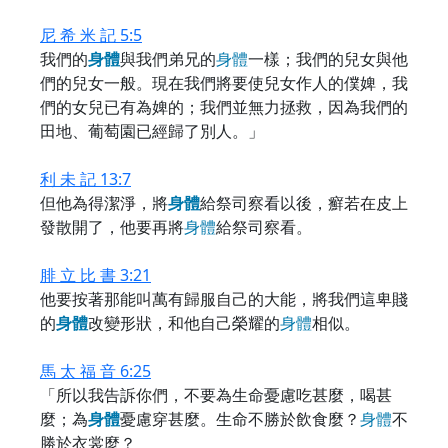
尼 希 米 記 5:5
我們的
身
體
與我們弟兄的
身
體
一樣；我們的兒女與他
們的兒女一般。現在我們將要使兒女作人的僕婢，我
們的女兒已有為婢的；我們並無力拯救，因為我們的
田地、葡萄園已經歸了別人。」
利 未 記 13:7
但他為得潔淨，將
身
體
給祭司察看以後，癬若在皮上
發散開了，他要再將
身
體
給祭司察看。
腓 立 比 書 3:21
他要按著那能叫萬有歸服自己的大能，將我們這卑賤
的
身
體
改變形狀，和他自己榮耀的
身
體
相似。
馬 太 福 音 6:25
「所以我告訴你們，不要為生命憂慮吃甚麼，喝甚
麼；為
身
體
憂慮穿甚麼。生命不勝於飲食麼？
身
體
不
勝於衣裳麼？