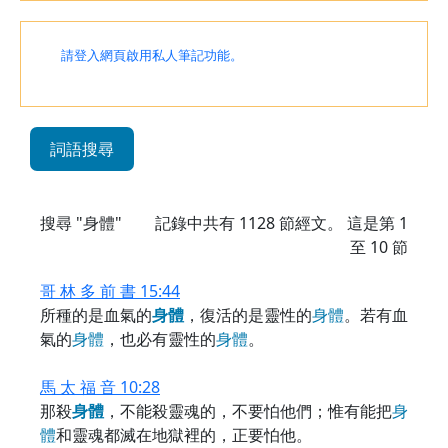
請登入網頁啟用私人筆記功能。
詞語搜尋
搜尋 "身體"
記錄中共有
1128
節經文。 這是第 1
至 10 節
哥 林 多 前 書 15:44
所種的是血氣的
身
體
，復活的是靈性的
身
體
。若有血
氣的
身
體
，也必有靈性的
身
體
。
馬 太 福 音 10:28
那殺
身
體
，不能殺靈魂的，不要怕他們；惟有能把
身
體
和靈魂都滅在地獄裡的，正要怕他。