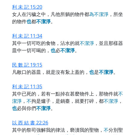
利 未 記 15:20
女人在污穢之中，凡他所躺的物件都
為
不
潔
淨
，所坐
的物件
也
都
不
潔
淨
。
利 未 記 11:34
其中一切可吃的食物，沾水的就
不
潔
淨
，並且那樣器
皿中一切可喝的，
也
必
不
潔
淨
。
民 數 記 19:15
凡敞口的器皿，就是沒有紮上蓋的，
也
是
不
潔
淨
。
利 未 記 11:35
其中已死的，若有一點掉在甚麼物件上，那物件就
不
潔
淨
，
不
拘是爐子，是鍋臺，就要打碎，都
不
潔
淨
，
也
必與你們
不
潔
淨
。
以 西 結 書 22:26
其中的祭司強解我的律法，褻瀆我的聖物，
不
分別聖