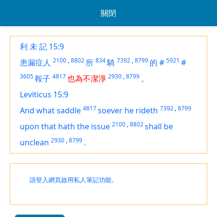
關閉
利 未 記 15:9
2100
,
8802
834
7392
,
8799
5921
患漏症人
所
騎
的
#
#
3605
4817
2930
,
8799
鞍子
也為不潔淨
。
Leviticus 15:9
4817
7392
,
8799
And what saddle
soever he rideth
2100
,
8802
upon that hath the issue
shall be
2930
,
8799
unclean
.
請登入網頁啟用私人筆記功能。