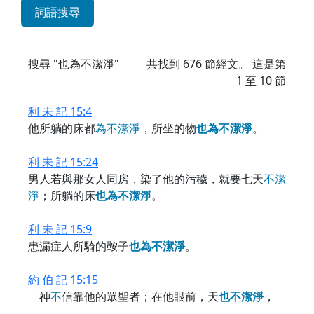
詞語搜尋
搜尋 "也為不潔淨"
共找到
676
節經文。 這是第
1 至 10 節
利 未 記 15:4
他所躺的床都
為
不
潔
淨
，所坐的物
也
為
不
潔
淨
。
利 未 記 15:24
男人若與那女人同房，染了他的污穢，就要七天
不
潔
淨
；所躺的床
也
為
不
潔
淨
。
利 未 記 15:9
患漏症人所騎的鞍子
也
為
不
潔
淨
。
約 伯 記 15:15
神
不
信靠他的眾聖者；在他眼前，天
也
不
潔
淨
，