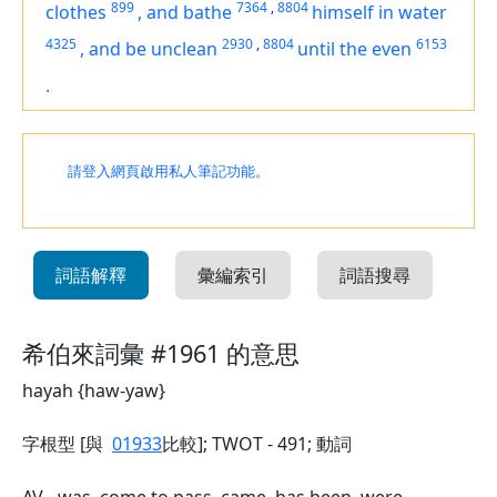
899
7364
,
8804
clothes
,
and bathe
himself
in water
4325
2930
,
8804
6153
,
and be unclean
until the even
.
請登入網頁啟用私人筆記功能。
詞語解釋
彙編索引
詞語搜尋
希伯來詞彙 #1961 的意思
hayah {haw-yaw}
字根型 [與
01933
比較]; TWOT - 491; 動詞