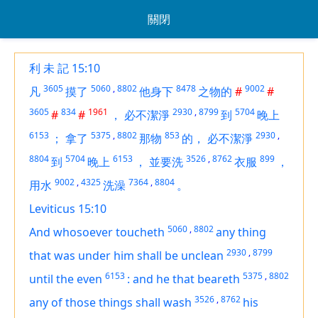
關閉
利 未 記 15:10
3605
5060
,
8802
8478
9002
凡
摸了
他身下
之物的
#
#
3605
834
1961
2930
,
8799
5704
#
#
，
必不潔淨
到
晚上
6153
5375
,
8802
853
2930
,
；
拿了
那物
的，
必不潔淨
8804
5704
6153
3526
,
8762
899
到
晚上
，
並要洗
衣服
，
9002
,
4325
7364
,
8804
用水
洗澡
。
Leviticus 15:10
5060
,
8802
And whosoever toucheth
any thing
2930
,
8799
that was under him shall be unclean
6153
5375
,
8802
until the even
:
and he that beareth
3526
,
8762
any of
those things shall wash
his