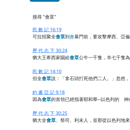
搜尋 "會眾"
民 數 記 16:19
可拉招聚全
會
眾
到
會
幕門前，要攻擊摩西、亞倫
歷 代 志 下 30:24
猶大王希西家賜給
會
眾
公牛一千隻，羊七千隻為
民 數 記 14:10
但全
會
眾
說：「拿石頭打死他們二人。」忽然，
約 書 亞 記 9:18
因為
會
眾
的首領已經指著耶和華─以色列的 神
歷 代 志 下 30:25
猶大全
會
眾
、祭司、利未人，並那從以色列地來