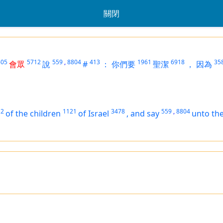
關閉
605
5712
559
,
8804
413
1961
6918
35
會眾
說
#
：
你們要
聖潔
，
因為
12
1121
3478
559
,
8804
of the children
of Israel
,
and say
unto the