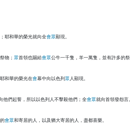
；耶和華的榮光就向全
會
眾
顯現。
祭物；
眾
首領也賜給
會
眾
公牛一千隻，羊一萬隻，並有許多的祭
耶和華的榮光在
會
幕中向以色列
眾
人顯現。
向他們起誓，所以以色列人不擊殺他們；全
會
眾
就向首領發怨言
的
會
眾
和寄居的人，以及猶大寄居的人，盡都喜樂。