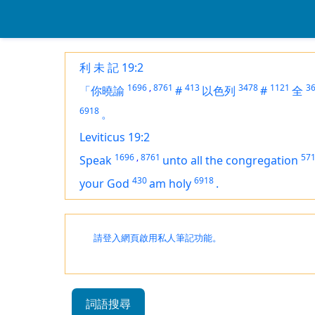
利 未 記 19:2
1696
,
8761
413
3478
1121
3
「你曉諭
#
以色列
#
全
6918
。
Leviticus 19:2
1696
,
8761
57
Speak
unto all the congregation
430
6918
your God
am
holy
.
請登入網頁啟用私人筆記功能。
詞語搜尋