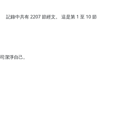
記錄中共有
2207
節經文。 這是第 1 至 10 節
司潔淨自己。
。