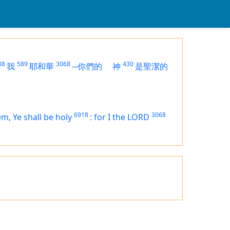
88
589
3068
430
我
耶和華
─你們的
神
是聖潔的
6918
3068
m, Ye shall be holy
:
for I the LORD