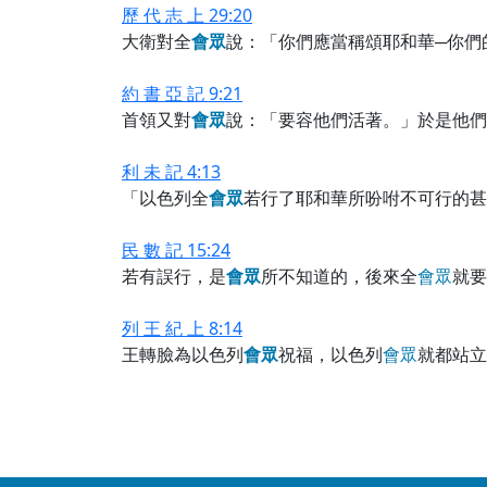
歷 代 志 上 29:20
大衛對全
會
眾
說：「你們應當稱頌耶和華─你們
約 書 亞 記 9:21
首領又對
會
眾
說：「要容他們活著。」於是他們
利 未 記 4:13
「以色列全
會
眾
若行了耶和華所吩咐不可行的甚
民 數 記 15:24
若有誤行，是
會
眾
所不知道的，後來全
會
眾
就要
列 王 紀 上 8:14
王轉臉為以色列
會
眾
祝福，以色列
會
眾
就都站立