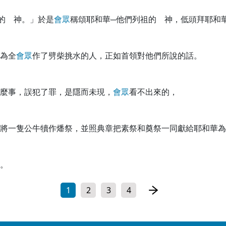
的 神。」於是
會
眾
稱頌耶和華─他們列祖的 神，低頭拜耶和
為全
會
眾
作了劈柴挑水的人，正如首領對他們所說的話。
麼事，誤犯了罪，是隱而未現，
會
眾
看不出來的，
將一隻公牛犢作燔祭，並照典章把素祭和奠祭一同獻給耶和華為
。
1
2
3
4