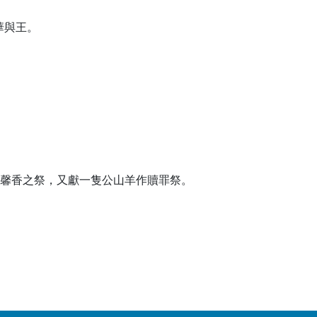
華與王。
馨香之祭，又獻一隻公山羊作贖罪祭。