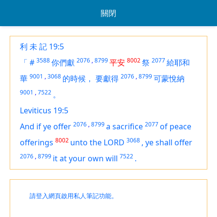
關閉
利 未 記 19:5
3588
2076
,
8799
8002
2077
「
#
你們獻
平安
祭
給耶和
9001
,
3068
2076
,
8799
華
的時候，
要獻得
可蒙悅納
9001
,
7522
。
Leviticus 19:5
2076
,
8799
2077
And if ye offer
a sacrifice
of peace
8002
3068
offerings
unto the LORD
,
ye shall offer
2076
,
8799
7522
it at your own will
.
請登入網頁啟用私人筆記功能。