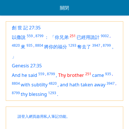
關閉
創 世 記 27:35
559
,
8799
251
9002
,
以撒說
：
「你兄弟
已經用詭計
4820
935
,
8804
1293
3947
,
8799
來
將你的福分
奪去了
。
」
Genesis 27:35
559
,
8799
251
935
,
And he said
,
Thy brother
came
8804
4820
3947
,
with subtilty
,
and hath taken away
8799
1293
thy blessing
.
請登入網頁啟用私人筆記功能。