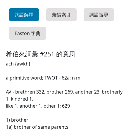
詞語解釋
彙編索引
詞語搜尋
Easton 字典
希伯來詞彙 #251 的意思
ach {awkh}
a primitive word; TWOT - 62a; n m
AV - brethren 332, brother 269, another 23, brotherly
1, kindred 1,
like 1, another 1, other 1; 629
1) brother
1a) brother of same parents