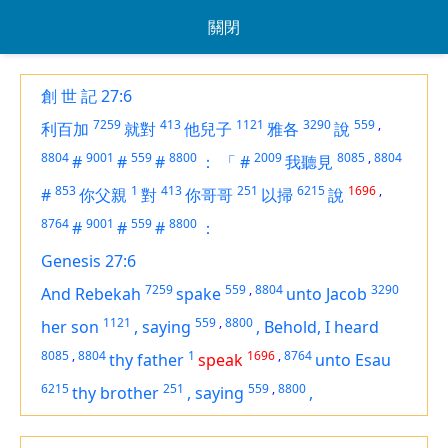
關閉
創 世 記 27:6
7259
413
1121
3290
559
,
利百加
就對
他兒子
雅各
說
8804
9001
559
8800
2009
8085
,
8804
#
#
#
：
「
#
我聽見
853
1
413
251
6215
1696
,
#
你父親
對
你哥哥
以掃
說
8764
9001
559
8800
#
#
#
：
Genesis 27:6
7259
559
,
8804
3290
And Rebekah
spake
unto Jacob
1121
559
,
8800
her son
,
saying
,
Behold, I heard
8085
,
8804
1
1696
,
8764
thy father
speak
unto Esau
6215
251
559
,
8800
thy brother
,
saying
,