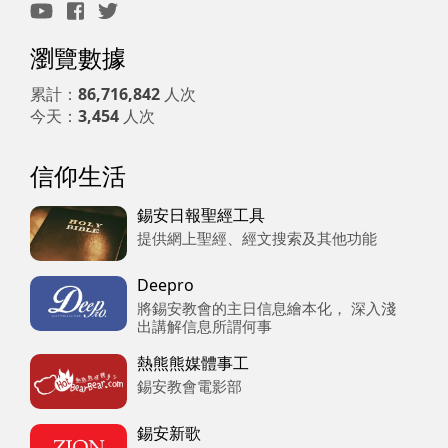
瀏覽數據
累計：
86,716,842
人次
今天：
3,454
人次
信仰生活
錫安日報聖經工具
提供網上聖經、經文搜索及其他功能
Deepro
將錫安教會的主日信息繪本化， 深入淺
出講解信息所謂何事
熱熊熊媒體事工
錫安教會電影部
錫安新歌