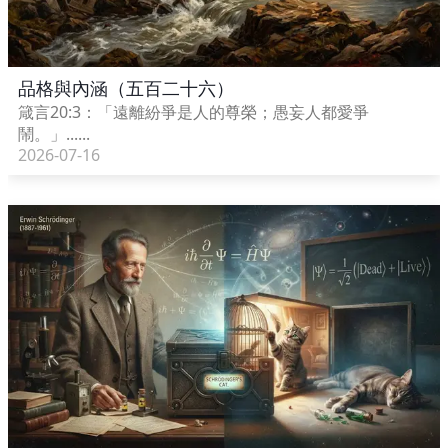
品格與內涵（五百二十六）
箴言20:3：「遠離紛爭是人的尊榮；愚妄人都愛爭
鬧。」......
2026-07-16