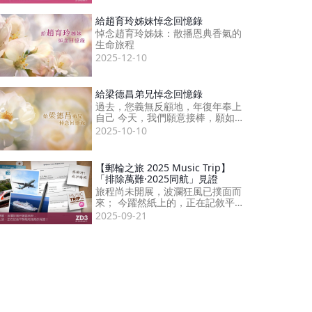
給趙育玲姊妹悼念回憶錄
悼念趙育玲姊妹：散播恩典香氣的
生命旅程
2025-12-10
給梁德昌弟兄悼念回憶錄
過去，您義無反顧地，年復年奉上
自己 今天，我們願意接棒，願如您
一樣
2025-10-10
【郵輪之旅 2025 Music Trip】
「排除萬難·2025同航」見證
旅程尚未開展，波瀾狂風已撲面而
來； 今躍然紙上的，正在記敘平靜
風和海般的見證！
2025-09-21