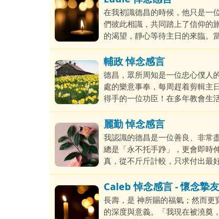
在我初識德昌的時候，他只是一
們彼此相識，共同踏上了信仰的
的渴望，靜心等待主日的來臨。
領袖的信任，使他在2012信息
輔政 悼念感言
德昌，眾所周知是一位忠心僕人
處的樂意事奉，每周趕着剪輯主日
得手的一位功臣！在多年教會生
單、任勞任怨、冷靜、善良、思
着信心的眼我 看見，您已竭了您
麗勤 悼念感言
心的守住了！
我認識的德昌是一位善良、非常
總是「永不托手踭」，更會即時
真，從不斤斤計較，只求付出最好
證他不辭勞苦地剪輯每一篇信息
Caleb 悼念感言 - 懷
長壽，是 神所賜的福氣；然而更
的深度與意義。「我現在被澆奠