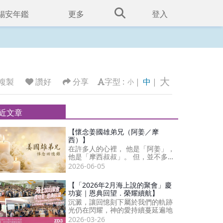
錫安年鑑
更多
登入
大
複製
讚好
分享
字型 :
|
中
|
小
近文章
【懷念姜國雄弟兄（阿姜／摩
西）】
在許多人的心裡， 他是「阿姜」，
他是「摩西叔叔」。 但，並不多人
知曉， 他曾是小巴車主、司機； 後
2026-06-05
來，他成了那個放下自己駕駛座...
【「2026年2月海上說的聚會」慶
功宴｜恩典回望．榮耀續航】
沉澱，讓回憶刻下屬於我們的軌跡
光仍在閃耀，神的愛持續蔓延遍地
2026-03-26