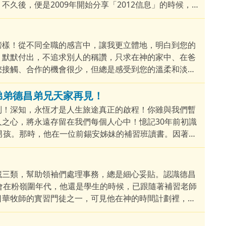
久後，便是2009年開始分享「2012信息」的時候，他
的工作。
榜樣！從不同全職的感言中，讓我更立體地，明白到您的
、默默付出，不追求別人的稱讚，只求在神的家中、在爸
您接觸、合作的機會很少，但總是感受到您的溫柔和淡
！
靈弟弟德昌弟兄天家再見！
別！深知，永恆才是人生旅途真正的啟程！你雖與我們暫
之心，將永遠存留在我們每個人心中！憶記30年前初識
男孩。那時，他在一位前錫安姊妹的補習班讀書。因著認
的精彩人生！在信仰的各個階段，神賜予他獨特的塑造與
藏三類，幫助領袖們處理事務，總是細心妥貼。認識德昌
會在粉嶺圍年代，他還是學生的時候，已跟隨著補習老師
日華牧師的實習門徒之一，可見他在神的時間計劃裡，早