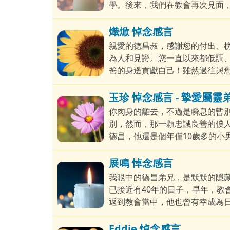
學。後來，我們在教會再次見面，不
亦加入幫忙剪輯及處理信息發佈
熾焮 悼念感言
親愛的德昌叔，感謝您的付出、
為人和見證。您一直以來都低調
爸的身邊貢獻自己！雖然過往與
定，希望在不同層面上幫助大家
玉珍 悼念感言 - 摯愛屬
你肉身的離去，不過是瞬息的暫
別，然而，那一顆忠誠良善的僕人
德昌，他還是個年僅10歲多的小
識錫安，德昌展開了迥異而絢麗
引領！縱然在信仰的前半程
展鳴 悼念感言
我眼中的德昌弟兄，是默默的隱
已接近有40年的日子，早年，教
返到教會當中，他也曾有幸成為
已有著獨特的定命。
Eddie 悼念感言