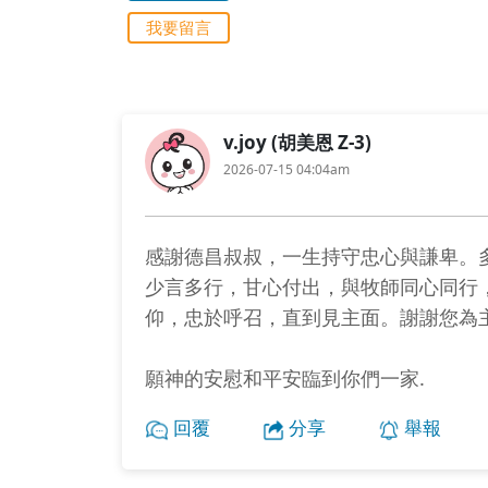
我要留言
v.joy (胡美恩 Z-3)
2026-07-15 04:04am
感謝德昌叔叔，一生持守忠心與謙卑。
少言多行，甘心付出，與牧師同心同行
仰，忠於呼召，直到見主面。謝謝您為
願神的安慰和平安臨到你們一家.
回覆
分享
舉報