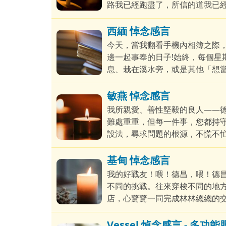
路我已經跑盡了，所信的道我已經
出了豐盛而堅實的生命。十三歲
福。
西緬 悼念感言
今天，當我翻看手機內相簿之際
邊一起事奉的日子!始終，每個星
息、栽在溪水旁，或是其他「想當
1991年3月，當我剛進到錫安教
年，
敏燕 悼念感言
我所親愛、善性堅毅的良人——
難處重重，但每一件事，您都持
設法，尋求問題的根源，不慌不
清晰，善惡對錯，分明不混。您
基甸 悼念感言
我的好戰友！喂！德昌，喂！德
不同的挑戰。往來穿梭不同的地方
店，心驚驚一同完成林林總總的
Vessel 悼念感言 - 多功