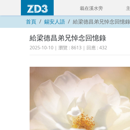
栽在溪水旁
首頁
錫安人語
給梁德昌弟兄悼念回憶
給梁德昌弟兄悼念回憶錄
2025-10-10
| 瀏覽 :
8613
| 回應 :
432