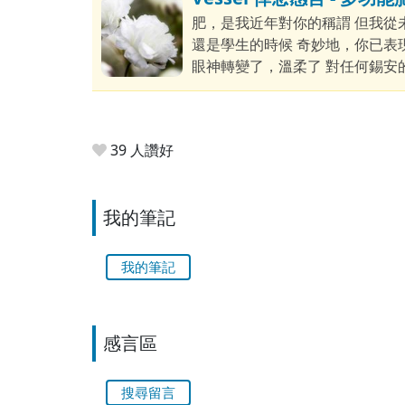
肥，是我近年對你的稱謂 但我從
還是學生的時候 奇妙地，你已表
眼神轉變了，溫柔了 對任何錫安
柔」
39 人讚好
我的筆記
我的筆記
感言區
搜尋留言