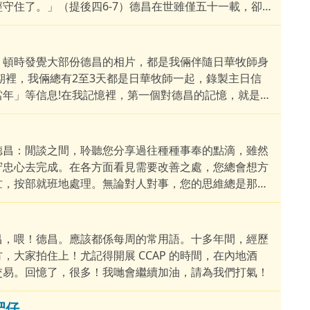
守住了。」（提後四6-7）德昌在世雖僅五十一載，卻活
那年，他接受主耶穌，開始追尋信仰的真諦與生命的幸
，頓時發覺大部份德昌的相片，都是我倆伴隨日華牧師身
期裡，我倆總有2至3天都是日華牧師一起，錄製主日信
年」等信息!在我記憶裡，第一個對德昌的記憶，就是在
會之後，就認識到一位與我同是1974年9月出生的青少
德昌：閒談之間，聆聽您分享過往種種事奉的點滴，雖然
守忠心去完成。在各方面看見需要改善之處，您總會想方
忙，按部就班地處理。無論對人對事，您的思維總是那樣
常提醒我，該做的事就不要拖延。多年來，不知不覺間，
昌，喂！德昌。應該都係每周的常用語。十多年間，經歷
，大家拍住上！尤記得開展 CCAP 的時間，在內地酒
交易。回憶了，很多！我哋會繼續加油，請為我們打氣！
能肥仔