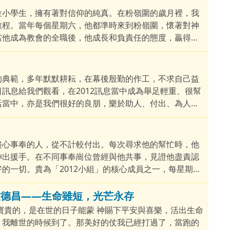
位小學生，擁有著對信仰的純真。在粉嶺圍的歲月裡，我
旅程。當年每個星期六，他都準時來到粉嶺圍，懷著對神
當他成為教會的全職後，他成長和負責任的態度，贏得了
團隊中扮演著重要的角色。
的典範，多年默默耕耘，在幕後殷勤的作工，不求自己益
訊息給我們觀看，在2012訊息當中成為舉足輕重、很幫
活當中，亦是我們很好的良朋，樂於助人、付出、為人簡
維清晰。剛才聽見這突如其來的消息，實在愕然，但是憑
的工作，當跑嘅路您已經盡心跑完了，所信的道，您亦忠
盡心事奉的人，從不計較付出。每次尋求他的幫忙時，他
伸出援手。在不同事奉崗位曾經與他共事，見證他盡責認
的一切。貴為「2012小組」的核心成員之一，每星期見
，全心獻上每一口生命的氣息，為神燃燒不止！
念摯友德昌——生命雖短，光芒永存
寶貴的，是在世的日子能蒙 神賜下平安與喜樂，活出生命
，我離世的時候到了。那美好的仗我已經打過了，當跑的