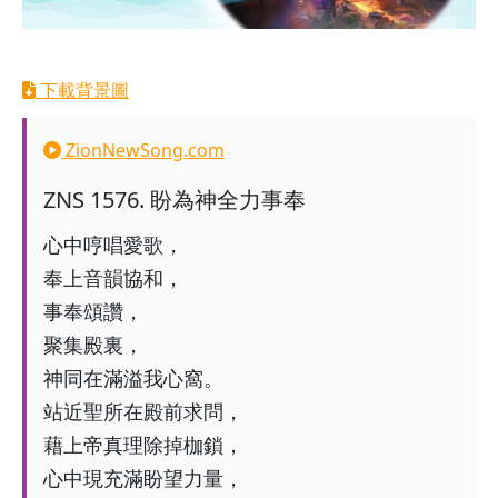
下載背景圖
ZionNewSong.com
ZNS
1576
.
盼為神全力事奉
心中哼唱愛歌，
奉上音韻協和，
事奉頌讚，
聚集殿裏，
神同在滿溢我心窩。
站近聖所在殿前求問，
藉上帝真理除掉枷鎖，
心中現充滿盼望力量，