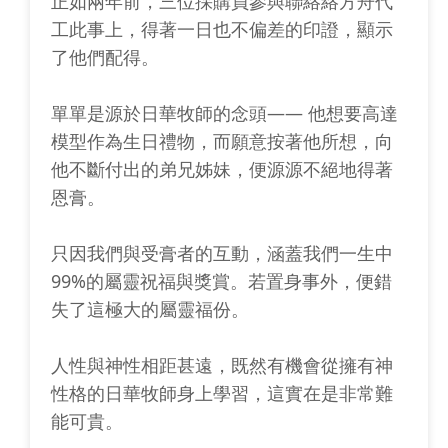
正如兩年前，三位採購員參與聯絡絡方舟代
工此事上，得著一日也不偏差的印證，顯示
了他們配得。
單單是源於日華牧師的念頭—— 他想要高達
模型作為生日禮物，而願意按著他所想，向
他不斷付出的弟兄姊妹，便源源不絕地得著
恩膏。
只因我們與受膏者的互動，涵蓋我們一生中
99%的屬靈祝福與獎賞。若置身事外，便錯
失了這極大的屬靈福份。
人性與神性相距甚遠，既然有機會從擁有神
性格的日華牧師身上學習，這實在是非常難
能可貴。