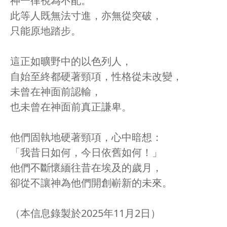
神一律視為不配。
此等人既無法寸進，亦無從突破，
只能原地踏步。
這正如曠野中的以色列人，
自始至終都硬著頸項，性格從未改變，
未曾在神面前認輸，
也未曾在神面前真正謙卑。
他們固執地硬著頸項，心中暗想：
「我昔日如何，今日依舊如何！」
他們不斷懷緬往昔在埃及的歲月，
卻從不讓神為他們開創嶄新的未來。
（本信息錄製於2025年11月2日）