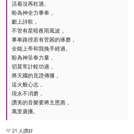
活着沒再枉過。
盼為神全力事奉，
獻上詩歌，
不管有星暗夜雨風波，
事奉路徑若有苦困的琢磨，
全能上帝和我挽手經過。
盼為神呈奉力量，
切莫常計較功過，
將天國的見證傳播，
這火般心志，
現永不消磨，
讚美的音樂要將主恩惠，
萬里廣播。
21 人讚好