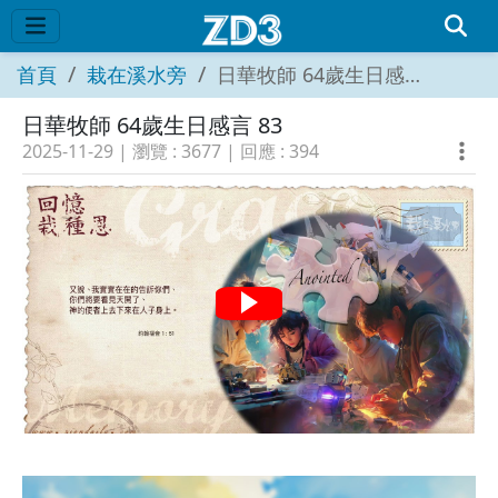
首頁
栽在溪水旁
日華牧師 64歲生日感言 83
日華牧師 64歲生日感言 83
2025-11-29
| 瀏覽 :
3677
| 回應 :
394