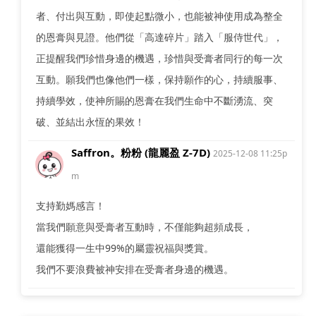
者、付出與互動，即使起點微小，也能被神使用成為整全
的恩膏與見證。他們從「高達碎片」踏入「服侍世代」，
正提醒我們珍惜身邊的機遇，珍惜與受膏者同行的每一次
互動。願我們也像他們一樣，保持願作的心，持續服事、
持續學效，使神所賜的恩膏在我們生命中不斷湧流、突
破、並結出永恆的果效！
Saffron。粉粉 (龍麗盈 Z-7D)
2025-12-08 11:25p
m
支持勤媽感言！
當我們願意與受膏者互動時，不僅能夠超頻成長，
還能獲得一生中99%的屬靈祝福與獎賞。
我們不要浪費被神安排在受膏者身邊的機遇。