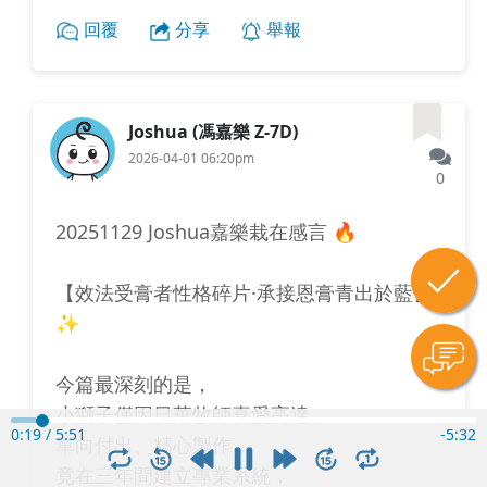
回覆
分享
舉報
Joshua (馮嘉樂 Z-7D)
2026-04-01 06:20pm
0
20251129 Joshua嘉樂栽在感言 🔥
【效法受膏者性格碎片·承接恩膏青出於藍】
✨
今篇最深刻的是，
小獅子僅因日華牧師喜愛高達，
0:21
/
5:51
-
5:30
單向付出、精心製作，
竟在三年間建立專業系統，