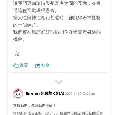
讓我們更加珍惜與受膏者之間的互動，並透
過這種互動獲得恩膏。
當人性與神性相距甚遠時，卻能得著神性格
的一個碎片。
我們實在應該好好珍惜能夠在受膏者身邊的
機會。
-完-
回覆
分享
Eirene (陸碧華 C01A)
2025-11-30 03:26am
支持勤媽，多謝勤媽提醒！
嗜好組的成長正好印證了，只要願意以純全的心緊貼受膏