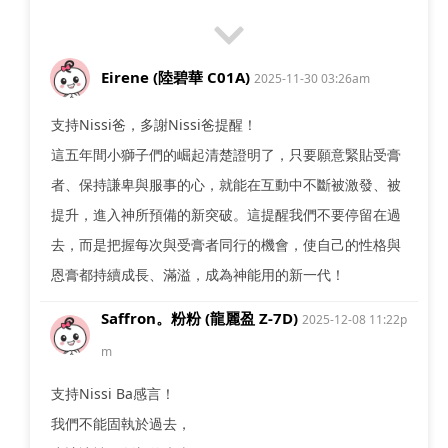
Eirene (陸碧華 C01A)
2025-11-30 03:26am
支持Nissi爸，多謝Nissi爸提醒！
這五年間小獅子們的崛起清楚證明了，只要願意緊貼受膏
者、保持謙卑與服事的心，就能在互動中不斷被激發、被
提升，進入神所預備的新突破。這提醒我們不要停留在過
去，而是把握每次與受膏者同行的機會，使自己的性格與
恩膏都持續成長、滿溢，成為神能用的新一代！
Saffron。粉粉 (龍麗盈 Z-7D)
2025-12-08 11:22p
m
支持Nissi Ba感言！
我們不能固執於過去，