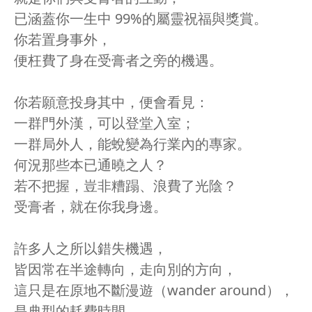
已涵蓋你一生中 99%的屬靈祝福與獎賞。
你若置身事外，
便枉費了身在受膏者之旁的機遇。
你若願意投身其中，便會看見：
一群門外漢，可以登堂入室；
一群局外人，能蛻變為行業內的專家。
何況那些本已通曉之人？
若不把握，豈非糟蹋、浪費了光陰？
受膏者，就在你我身邊。
許多人之所以錯失機遇，
皆因常在半途轉向，走向別的方向，
這只是在原地不斷漫遊（wander around），
是典型的耗費時間。