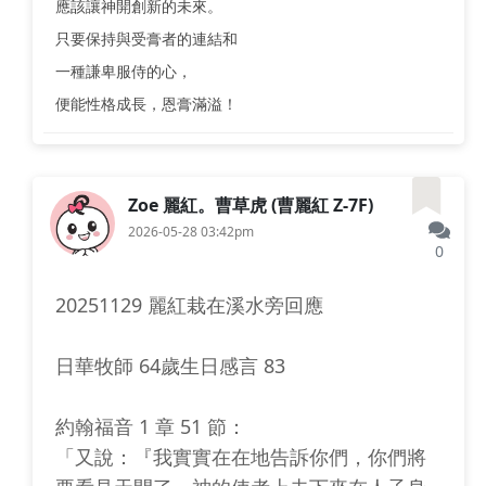
應該讓神開創新的未來。
只要保持與受膏者的連結和
一種謙卑服侍的心，
便能性格成長，恩膏滿溢！
Zoe 麗紅。曹草虎 (曹麗紅 Z-7F)
2026-05-28 03:42pm
0
20251129 麗紅栽在溪水旁回應
日華牧師 64歲生日感言 83
約翰福音 1 章 51 節：
「又說：『我實實在在地告訴你們，你們將