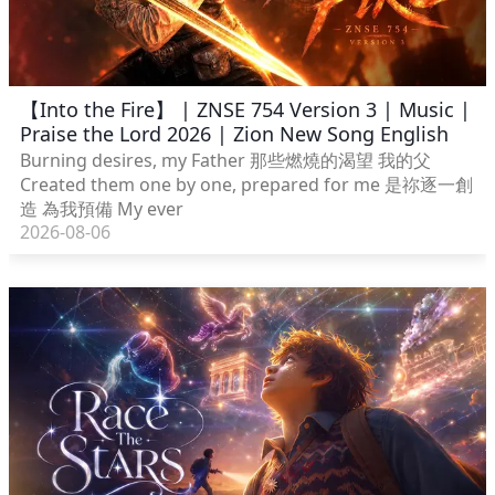
【Into the Fire】 | ZNSE 754 Version 3 | Music |
Praise the Lord 2026 | Zion New Song English
Burning desires, my Father 那些燃燒的渴望 我的父
Created them one by one, prepared for me 是祢逐一創
造 為我預備 My ever
2026-08-06