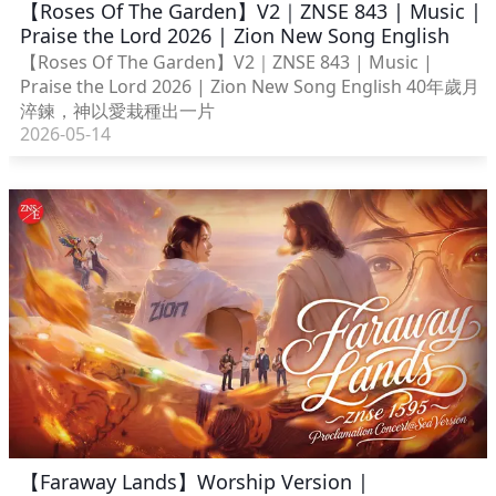
【Roses Of The Garden】V2｜ZNSE 843 | Music |
Praise the Lord 2026 | Zion New Song English
【Roses Of The Garden】V2｜ZNSE 843 | Music |
Praise the Lord 2026 | Zion New Song English 40年歲月
淬鍊，神以愛栽種出一片
2026-05-14
【Faraway Lands】Worship Version |