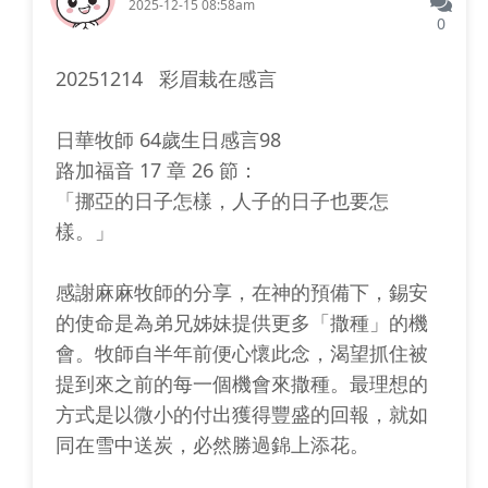
2025-12-15 08:58am
0
20251214 彩眉栽在感言
日華牧師 64歲生日感言98
路加福音 17 章 26 節：
「挪亞的日子怎樣，人子的日子也要怎
樣。」
感謝麻麻牧師的分享，在神的預備下，錫安
的使命是為弟兄姊妹提供更多「撒種」的機
會。牧師自半年前便心懷此念，渴望抓住被
提到來之前的每一個機會來撒種。最理想的
方式是以微小的付出獲得豐盛的回報，就如
同在雪中送炭，必然勝過錦上添花。