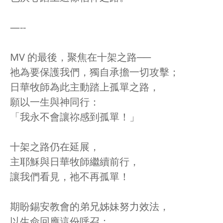
—--
MV 的最後，聚焦在十架之路──
祂為要保護我們，獨自承擔一切攻擊；
日華牧師為此主動踏上孤單之路，
願以一生與神同行：
「我永不會讓祢感到孤單！」
十架之路仍在延展，
主耶穌與日華牧師繼續前行，
讓我們看見，祂不再孤單！
期盼錫安教會的弟兄姊妹努力效法，
以生命回應這份呼召：