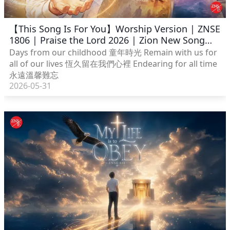
【This Song Is For You】Worship Version | ZNSE
1806 | Praise the Lord 2026 | Zion New Song
English
Days from our childhood 童年時光 Remain with us for
all of our lives 恆久留在我們心裡 Endearing for all time
永遠溫馨難忘
2026-05-31