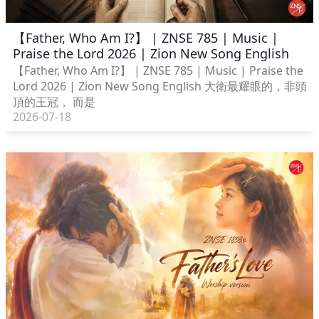
【Father, Who Am I?】 | ZNSE 785 | Music |
Praise the Lord 2026 | Zion New Song English
【Father, Who Am I?】 | ZNSE 785 | Music | Praise the
Lord 2026 | Zion New Song English 大衛最耀眼的，非頭
頂的王冠， 而是
2026-07-18