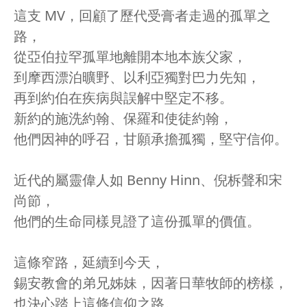
這支 MV，回顧了歷代受膏者走過的孤單之
路，
從亞伯拉罕孤單地離開本地本族父家，
到摩西漂泊曠野、以利亞獨對巴力先知，
再到約伯在疾病與誤解中堅定不移。
新約的施洗約翰、保羅和使徒約翰，
他們因神的呼召，甘願承擔孤獨，堅守信仰。
近代的屬靈偉人如 Benny Hinn、倪柝聲和宋
尚節，
他們的生命同樣見證了這份孤單的價值。
這條窄路，延續到今天，
錫安教會的弟兄姊妹，因著日華牧師的榜樣，
也決心踏上這條信仰之路。