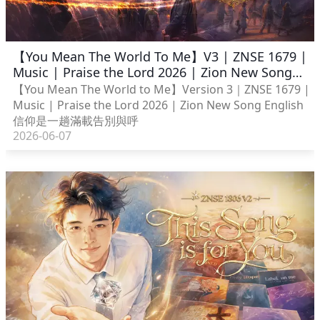
【You Mean The World To Me】V3 | ZNSE 1679 |
Music | Praise the Lord 2026 | Zion New Song
English
【You Mean The World to Me】Version 3｜ZNSE 1679 |
Music | Praise the Lord 2026 | Zion New Song English
信仰是一趟滿載告別與呼
2026-06-07