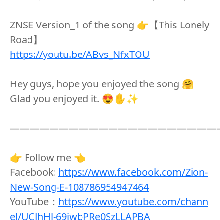
ZNSE Version_1 of the song 👉【This Lonely
Road】
https://youtu.be/ABvs_NfxTOU
Hey guys, hope you enjoyed the song 🤗
Glad you enjoyed it. 😍✋✨
—————————————————————
👉 Follow me 👈
Facebook:
https://www.facebook.com/Zion-
New-Song-E-108786954947464
YouTube：
https://www.youtube.com/chann
el/UCJhHl-69jwbPRe0SzLLAPBA