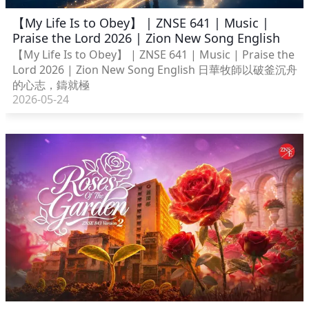
【My Life Is to Obey】 | ZNSE 641 | Music |
Praise the Lord 2026 | Zion New Song English
【My Life Is to Obey】 | ZNSE 641 | Music | Praise the
Lord 2026 | Zion New Song English 日華牧師以破釜沉舟
的心志，鑄就極
2026-05-24