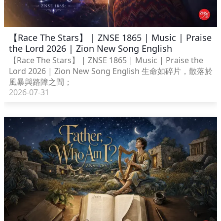
【Race The Stars】 | ZNSE 1865 | Music | Praise
the Lord 2026 | Zion New Song English
【Race The Stars】 | ZNSE 1865 | Music | Praise the
Lord 2026 | Zion New Song English 生命如碎片，散落於
風暴與路障之間；
2026-07-31