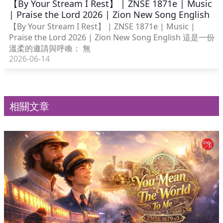
【By Your Stream I Rest】 | ZNSE 1871e | Music
| Praise the Lord 2026 | Zion New Song English
【By Your Stream I Rest】 | ZNSE 1871e | Music |
Praise the Lord 2026 | Zion New Song English 這是一份
溫柔的邀請與呼喚： 無
2026-06-14
相關文章