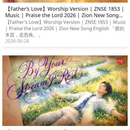
【Father’s Love】Worship Version | ZNSE 1853 |
Music | Praise the Lord 2026 | Zion New Song
English
【Father’s Love】Worship Version | ZNSE 1853 | Music
| Praise the Lord 2026 | Zion New Song English 「愛的
本質，是恩典。」
2026-06-28