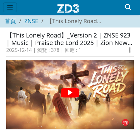
首頁
ZNSE
【This Lonely Road】_Version 2 | ZNSE 923 | Music | Praise the Lord 2025 | Zion New Song English
【This Lonely Road】_Version 2 | ZNSE 923
| Music | Praise the Lord 2025 | Zion New
Song English
2025-12-14
| 瀏覽 :
378
| 回應 :
1