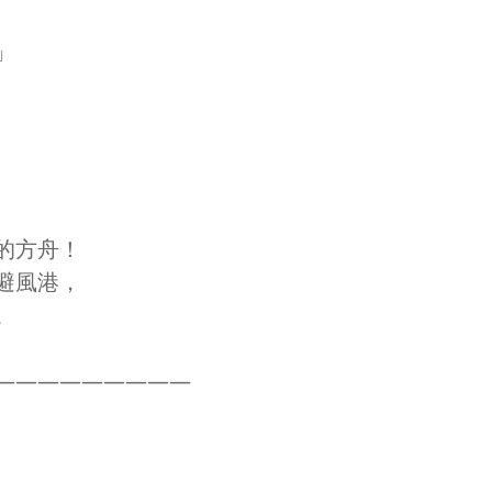
」
的方舟！
避風港，
。
—————————