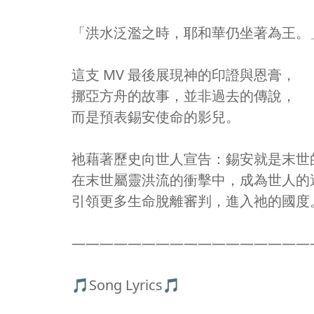
「洪水泛濫之時，耶和華仍坐著為王。
這支 MV 最後展現神的印證與恩膏，
挪亞方舟的故事，並非過去的傳說，
而是預表錫安使命的影兒。
祂藉著歷史向世人宣告：錫安就是末世
在末世屬靈洪流的衝擊中，成為世人的
引領更多生命脫離審判，進入祂的國度
—————————————————
🎵Song Lyrics🎵