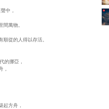
笑聲中，
世間萬物。
有順從的人得以存活。
當代的挪亞，
舟，
築起方舟，