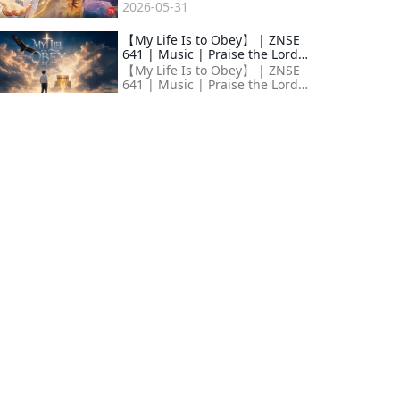
lives 恆久留在我們心裡 Endearing
2026-05-31
for all time 永遠溫馨難忘
【My Life Is to Obey】 | ZNSE
641 | Music | Praise the Lord
2026 | Zion New Song English
【My Life Is to Obey】 | ZNSE
641 | Music | Praise the Lord
2026 | Zion New Song English 日
2026-05-24
華牧師以破釜沉舟的心志，鑄就極
【Roses Of The Garden】V2｜
ZNSE 843 | Music | Praise the
Lord 2026 | Zion New Song
【Roses Of The Garden】V2｜
English
ZNSE 843 | Music | Praise the
Lord 2026 | Zion New Song
2026-05-14
English 40年歲月淬鍊，神以愛栽
種出一片
【Faraway Lands】Worship
Version | Proclamation
Concert@Sea Version | ZNSE
【Faraway Lands】Worship
1595
Version | Proclamation
Concert@Sea Version | ZNSE
2026-05-03
1595 | Zion New Song English 在
灰暗的狹隘中，神為我
【Because Of You】| ZNSE 954 |
Music | Praise the Lord 2026 |
Zion New Song English
【Because Of You】| ZNSE 954 |
Music | Praise the Lord 2026 |
Zion New Song English 前人一生
2026-04-26
的愛，早已悄然化作生命基石；