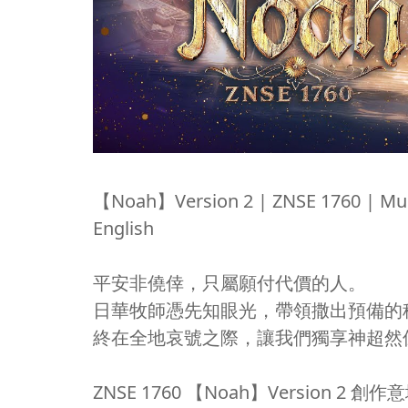
【Noah】Version 2 | ZNSE 1760 | Musi
English
平安非僥倖，只屬願付代價的人。
日華牧師憑先知眼光，帶領撒出預備的
終在全地哀號之際，讓我們獨享神超然
ZNSE 1760 【Noah】Version 2 創作