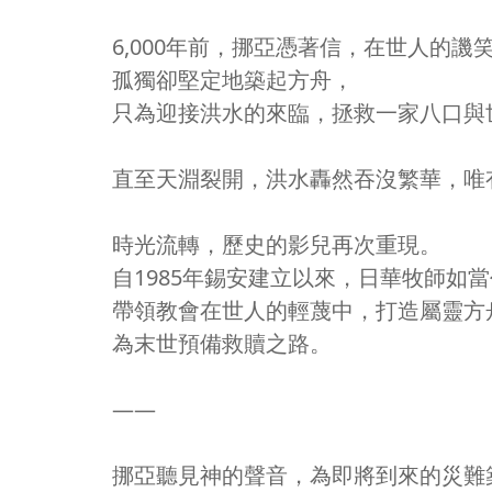
6,000年前，挪亞憑著信，在世人的譏
孤獨卻堅定地築起方舟，
只為迎接洪水的來臨，拯救一家八口與
直至天淵裂開，洪水轟然吞沒繁華，唯
時光流轉，歷史的影兒再次重現。
自1985年錫安建立以來，日華牧師如
帶領教會在世人的輕蔑中，打造屬靈方
為末世預備救贖之路。
——
挪亞聽見神的聲音，為即將到來的災難