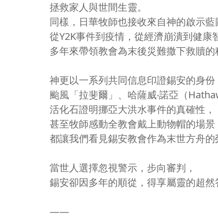
拯救家人與世間生靈。
同樣，日華牧師也接收來自神的啟示藍
從Y2K事件到疫情，從經濟崩潰到健康
多年來帶領教會為末後災難撒下救贖的
神更以一系列共同信息印證錫安的身份
颱風「拉斐爾」、哈薩威‧諾亞（Hathaw
活化石證明挪亞大洪水事件的真確性，
甚至牧師感動全教會戴上動物帽的場景
都讓我們看見錫安教會作為末世方舟的
當世人選擇忽視警示，步向審判，
錫安卻因多年的順從，得享屬靈的超然
——