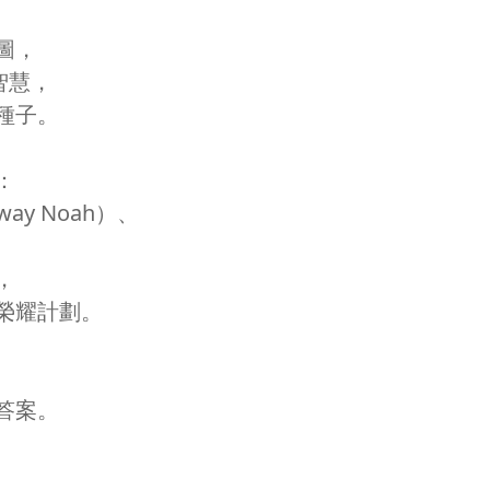
圖，
智慧，
種子。
：
ay Noah）、
，
榮耀計劃。
答案。