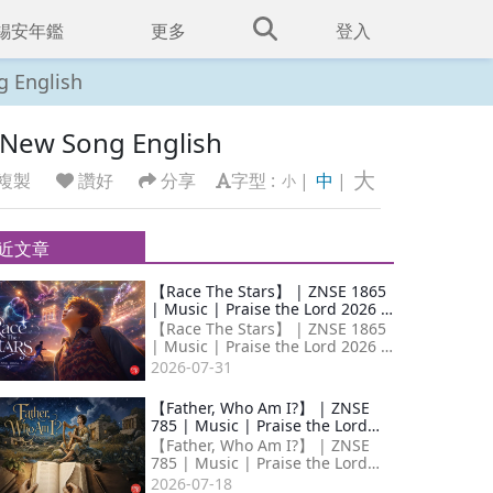
錫安年鑑
更多
登入
g English
 New Song English
大
複製
讚好
分享
字型 :
|
中
|
小
近文章
【Race The Stars】 | ZNSE 1865
| Music | Praise the Lord 2026 |
Zion New Song English
【Race The Stars】 | ZNSE 1865
| Music | Praise the Lord 2026 |
Zion New Song English 生命如碎
2026-07-31
片，散落於風暴與路障之間；
【Father, Who Am I?】 | ZNSE
785 | Music | Praise the Lord
2026 | Zion New Song English
【Father, Who Am I?】 | ZNSE
785 | Music | Praise the Lord
2026 | Zion New Song English 大
2026-07-18