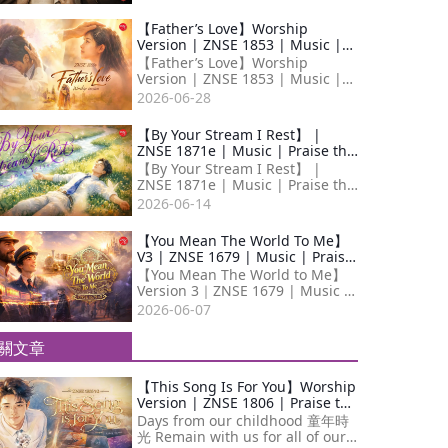
衛最耀眼的，非頭頂的王冠， 而是
【Father’s Love】Worship
Version | ZNSE 1853 | Music |
Praise the Lord 2026 | Zion New
【Father’s Love】Worship
Song English
Version | ZNSE 1853 | Music |
Praise the Lord 2026 | Zion New
2026-06-28
Song English 「愛的本質，是恩
典。」
【By Your Stream I Rest】 |
ZNSE 1871e | Music | Praise the
Lord 2026 | Zion New Song
【By Your Stream I Rest】 |
English
ZNSE 1871e | Music | Praise the
Lord 2026 | Zion New Song
2026-06-14
English 這是一份溫柔的邀請與呼
喚： 無
【You Mean The World To Me】
V3 | ZNSE 1679 | Music | Praise
the Lord 2026 | Zion New Song
【You Mean The World to Me】
English
Version 3｜ZNSE 1679 | Music |
Praise the Lord 2026 | Zion New
2026-06-07
Song English 信仰是一趟滿載告別
與呼
關文章
【This Song Is For You】Worship
Version | ZNSE 1806 | Praise the
Lord 2026 | Zion New Song
Days from our childhood 童年時
English
光 Remain with us for all of our