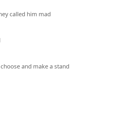
hey called him mad
癲
d
to choose and make a stand