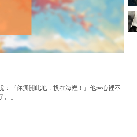
說：『你挪開此地，投在海裡！』他若心裡不
了。」