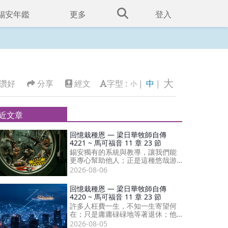
錫安年鑑
更多
登入
大
讚好
分享
經文
字型 :
|
中
|
小
近文章
回憶栽種恩 — 梁日華牧師自傳
4221 ~ 馬可福音 11 章 23 節
錫安獨有的系統與教導，讓我們能
更專心幫助他人；正是這種悠哉游
哉、不經意的專注，反而誕生出最
2026-08-06
多神蹟和預言。
回憶栽種恩 — 梁日華牧師自傳
4220 ~ 馬可福音 11 章 23 節
許多人枉費一生，不知一生寄望何
在；只是庸庸碌碌地等著退休；他
們不知竟有人能在年輕時尋見神，
2026-08-05