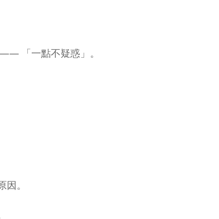
—— 「一點不疑惑」。
原因。
。