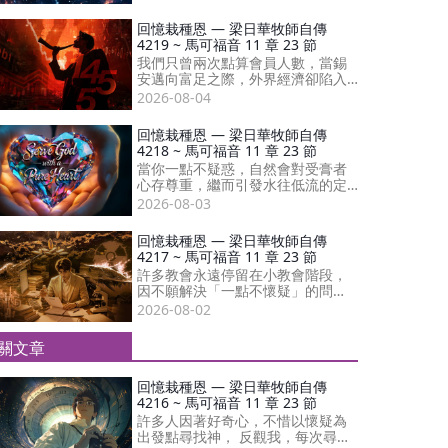
繼而與神同行。
回憶栽種恩 — 梁日華牧師自傳
4219 ~ 馬可福音 11 章 23 節
我們只曾兩次點算會員人數，當錫
安邁向富足之際，外界經濟卻陷入
空前蕭條。 倘若我們不防患未然，
2026-08-04
日後的處境將相當險峻。
回憶栽種恩 — 梁日華牧師自傳
4218 ~ 馬可福音 11 章 23 節
當你一點不疑惑，自然會對受膏者
心存尊重，繼而引發水往低流的定
律；如此一來，你的恩膏便不會斷
2026-08-03
絕。
回憶栽種恩 — 梁日華牧師自傳
4217 ~ 馬可福音 11 章 23 節
許多教會永遠停留在小教會階段，
因不願解決「一點不懷疑」的問
題；也看不見跨越這石階後，有多
2026-08-02
偉大的將來在等著我。
關文章
回憶栽種恩 — 梁日華牧師自傳
4216 ~ 馬可福音 11 章 23 節
許多人因著好奇心，不惜以懷疑為
出發點尋找神， 反觀我，每次尋根