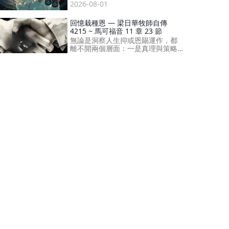
究柢地研究真理， 都是為自己增強
2026-08-01
信心，為大家建立全面堅固的確
據。
回憶栽種恩 — 梁日華牧師自傳
4215 ~ 馬可福音 11 章 23 節
無論是洞察人生抑或恩賜運作，都
離不開兩個層面：一是真理與策略
的裝備；二是恩賜，甚至能站在對
2026-07-31
方離世後的時空回望。
回憶栽種恩 — 梁日華牧師自傳
4214 ~ 馬可福音 11 章 23 節
我們親身見證了「2012信息」這顆
種子，種出了神的天國，並將天國
的審判拉到地上，審判世上列國。
2026-07-30
回憶栽種恩 — 梁日華牧師自傳
4213 ~ 馬可福音 11 章 23 節
我宛如隻身走進礦山，親手將答案
挖掘出來；將零散碎片完整地砌
合，再向你們展示，這，正是新婦
2026-07-29
應有的樣子。
回憶栽種恩 — 梁日華牧師自傳
4212 ~ 馬可福音 11 章 23 節
進化就是不斷地進行實驗和嘗試，
但只要發生一次錯誤，便足以致
命；單是呼吸系統的運作，就證明
2026-07-28
進化論根本無法成立。