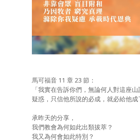
馬可福音 11 章 23 節：
「我實在告訴你們，無論何人對這座山
疑惑，只信他所說的必成，就必給他成
承昨天的分享，
我們教會為何如此出類拔萃？
我又為何會如此特別？