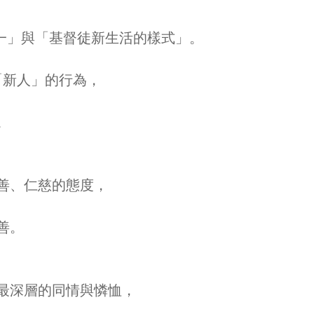
合一」與「基督徒新生活的樣式」。
「新人」的行為，
。
善、仁慈的態度，
善。
最深層的同情與憐恤，