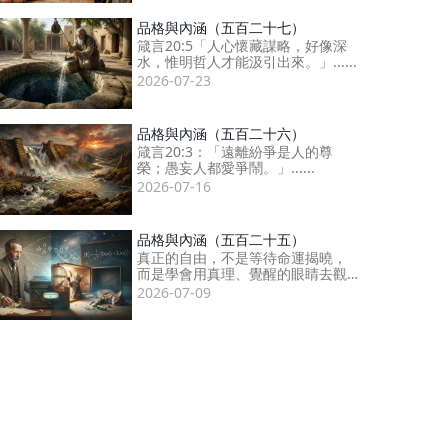
品格與內涵（五百二十七）
箴言20:5「人心懷藏謀略，好像深
水，惟明哲人才能汲引出來。」......
2026-07-23
品格與內涵（五百二十六）
箴言20:3：「遠離紛爭是人的尊
榮；愚妄人都愛爭鬧。」......
2026-07-16
品格與內涵（五百二十五）
真正的自由，不是等待命運揭曉，
而是學會用真理、覺醒的眼睛去觀
察......
2026-07-09