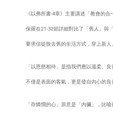
《以弗所書‧4章》主要講述「教會的
保羅在21-32節詳細對比了「舊人」與
要求信徒脫去舊的生活方式，穿上新人
「以恩慈相待」是指我們應以溫柔、良
不僅是表面的客氣，更是發自內心的良
「存憐憫的心」原意是「內臟」，比喻