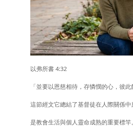
以弗所書 4:32
「並要以恩慈相待，存憐憫的心，彼此
這節經文它總結了基督徒在人際關係中
是教會生活與個人靈命成熟的重要標竿