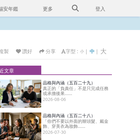
錫安年鑑
更多
登入
大
複製
讚好
分享
字型 :
|
中
|
小
近文章
品格與內涵（五百二十九）
真正的「負責任」不是只完成任務
或承擔後果......
2026-08-06
品格與內涵（五百二十八）
「你們不要以外面的辮頭髮、戴金
飾、穿美衣為妝飾......
2026-07-30