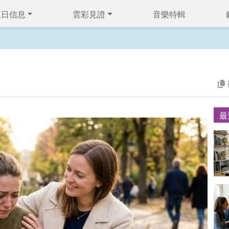
主日信息
雲彩見證
音樂特輯
）
最