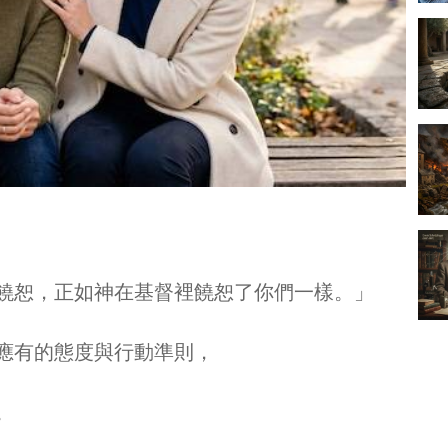
饒恕，正如神在基督裡饒恕了你們一樣。」
應有的態度與行動準則，
。