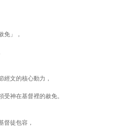
赦免」，
。
節經文的核心動力，
領受神在基督裡的赦免。
基督徒包容，